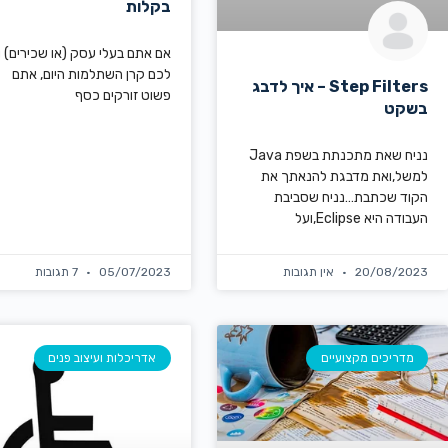
בקלות
אם אתם בעלי עסק (או שכירים) וא
לכם קרן השתלמות היום, אתם
Step Filters – איך לדבג
פשוט זורקים כסף
בשקט
נניח שאת מתכנתת בשפת Java
למשל,ואת מדבגת להנאתך את
הקוד שכתבת…נניח שסביבת
העבודה היא Eclipse,ועל
20/08/2023
אין תגובות
05/07/2023
7 תגובות
מדריכים מקצועיים
אדריכלות ועיצוב פנים