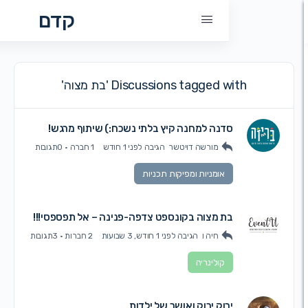
קדם
Discussions tagged with 'בת מצוה'
סדנה למחנה קיץ בלתי נשכח:) שיתוף מרגש!
מורשה דויטשר
הגיבה
לפני 1 חודש
1 חברה
·
0תגובות
אומניות ומפיקות תכניות
בת מצוה בקונספט צדפה-פנינה – אל תפספסי!!!
חיה ו
הגיבה
לפני 1 חודש, 3 שבועות
2 חברות
·
3תגובות
קולינריה
ירוק ירוק ואושר של ילדות