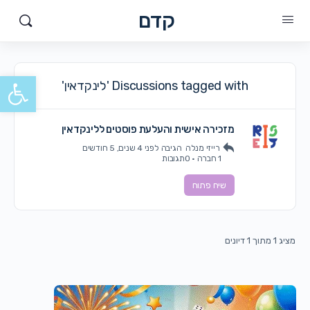
קדם
פתח סרגל
Discussions tagged with 'לינקדאין'
מזכירה אישית והעלעת פוסטים ללינקדאין
רייזי מנלה
הגיבה
לפני 4 שנים, 5 חודשים
1 חברה
·
0תגובות
שיח פתוח
מציג 1 מתוך 1 דיונים