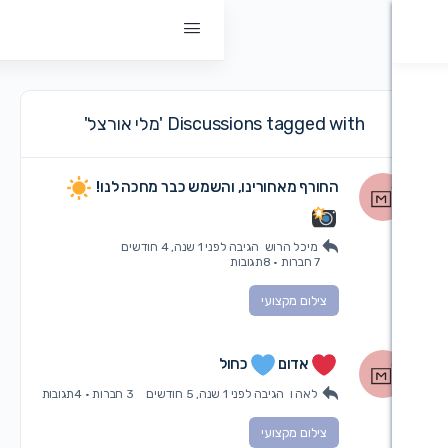
קדם
Discussions tagge 'מלי אורצל'
חורף מאחורינו, והשמש כבר מחכה לנו!
מיכל הרוש
הגיבה
לפני 1 שנה, 4 חודשים
7 חברות
·
8תגובות
צילום מקצועי
אדום
כחול
לאה ו
הגיבה
לפני 1 שנה, 5 חודשים
3 חברות
·
4תגובות
צילום מקצועי