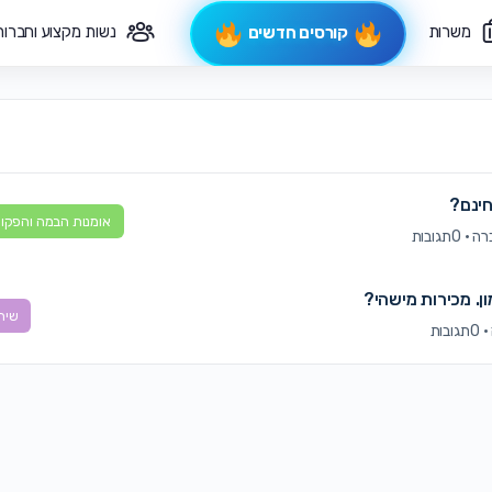
משרות
נשות מקצוע וחברות
קורסים חדשים
פיקוח תורני
צרי קשר
ינם?
אומנות הבמה והפקות
·
0תגובות
ן. מכירות מישהי?
שיח
·
0תגובות