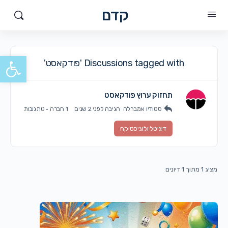
קדם
פתח סרגל
Discussions tagged with 'פודקאסט'
תחזוק ערוץ פודקאסט
סטודיו אמברלה
הגיבה
לפני 2 שנים
1 חברה
·
0תגובות
דיגיטל ולוגיסטיקה
מציג 1 מתוך 1 דיונים