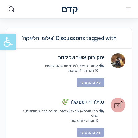
קדם
פתח סרגל
Discussions tagged with 'צילומי חלאקה'
ירוק ירוק ואושר של ילדות
אחוה
הגיבה
לפני 1 חודש, 4 שבועות
10 חברות
·
11תגובות
צילום מקצועי
כל ילד והקסם שלו
מלי שולמן-(אורצל) צלמת
הגיבה
לפני 2 חודשים, 1
שבוע
5 חברות
·
6תגובות
צילום מקצועי