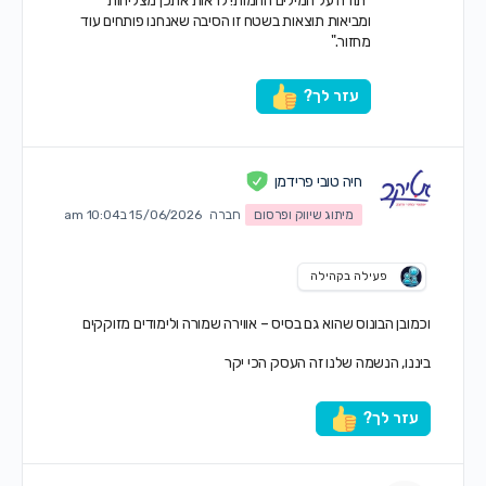
"תודה על המילים החמות! לראות אתכן מצליחות
ומביאות תוצאות בשטח זו הסיבה שאנחנו פותחים עוד
מחזור."
עזר לך?
חיה טובי פרידמן
מיתוג שיווק ופרסום
חברה
15/06/2026 ב10:04 am
פעילה בקהילה
וכמובן הבונוס שהוא גם בסיס – אווירה שמורה ולימודים מזוקקים
ביננו, הנשמה שלנו זה העסק הכי יקר
עזר לך?