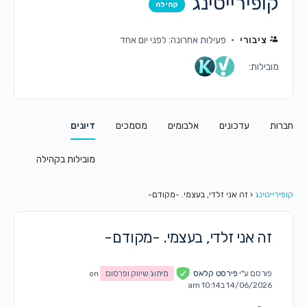
קופירייטינג
קהילה
ציבורי
פעילות אחרונה: לפני יום אחד
מובילות:
חברות
עדכונים
אלבומים
מסמכים
דיונים
מובילות בקהילה
קופירייטינג
‹
זה אני זלדי, בעצמי. -מקודם-
זה אני זלדי, בעצמי. -מקודם-
פורסם ע"י
פירסט קלאס
מיתוג שיווק ופרסום
on
14/06/2026 ב10:14 am