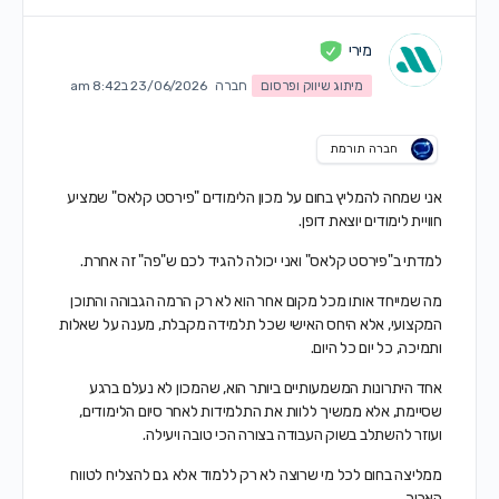
מירי
מיתוג שיווק ופרסום
חברה
23/06/2026 ב8:42 am
חברה תורמת
אני שמחה להמליץ בחום על מכון הלימודים "פירסט קלאס" שמציע
חוויית לימודים יוצאת דופן.
למדתי ב"פירסט קלאס" ואני יכולה להגיד לכם ש"פה" זה אחרת.
מה שמייחד אותו מכל מקום אחר הוא לא רק הרמה הגבוהה והתוכן
המקצועי, אלא היחס האישי שכל תלמידה מקבלת, מענה על שאלות
ותמיכה, כל יום כל היום.
אחד היתרונות המשמעותיים ביותר הוא, שהמכון לא נעלם ברגע
שסיימת, אלא ממשיך ללוות את התלמידות לאחר סיום הלימודים,
ועוזר להשתלב בשוק העבודה בצורה הכי טובה ויעילה.
ממליצה בחום לכל מי שרוצה לא רק ללמוד אלא גם להצליח לטווח
הארוך.