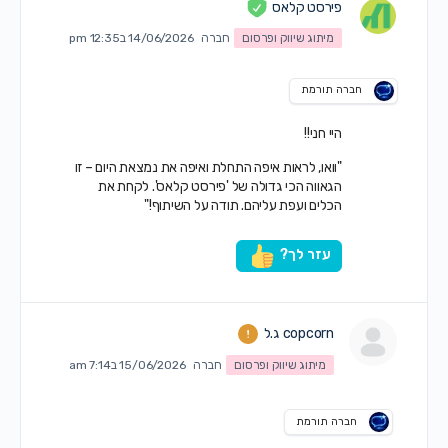
פירסט קלאס
מיתוג שיווק ופרסום
חברה
14/06/2026 ב12:35 pm
חברה תורמת
היי חני!!
"וואו, לראות איפה התחלת ואיפה את נמצאת היום – זו
הגאווה הכי גדולה של 'פירסט קלאס'. לקחת את
הכלים ועפת עליהם. תודה על השיתוף!"
עזר לך?
copcorn ג.ל
מיתוג שיווק ופרסום
חברה
15/06/2026 ב7:14 am
חברה תורמת