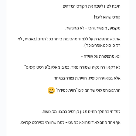
חייבת לציין לשבח את הקורס המדהים
קורס שהוא ליגה!
מקצועי, מעשיר, והכי – לא מתפשר.
את לא מתפשרת על ללמוד מהטובות ביותר בכל תחום,(באמיתי, לא
רק כי כולם אומרים כך),
ולא מתפשרת על אווירה –
לא רק אווירה נקיה ושמורה מאד, כמובן מאליו ב"פירסט קלאס"
אלא גם אווירה כיפית, חווייתית ופורה במיוחד
התרגום המילולי של המילים "חווית למידה"
למדתי במהלך החיים מגוון קורסים במגוון מקצועות,
אף אחד מהם לא דומה ולא כמעט – למה שחוויתי בפירסט קלאס.