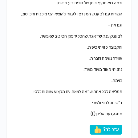
וכמה הוא מקיף ונותן פול פולים ידע וביטחון.
המורות עם לב ענק והמון רצון לעזור ולהוציא הכי מוכנות והכי טוב,
וגם את –
לב ענק ענק שדואגת שהכל ידפוק הכי טוב שאפשר.
והקבוצה כזאתי כיפית,
אווירה נעימה וחברית.
נהניתי מאוד מאוד מאוד,
באמת.
ממליצה לכל אחת שרוצה לצאת עם מקצוע שווה ותכלסי.
ד"ש חם לחני ולשרי
מתגעגעת אליהן:)))
עזר לך?