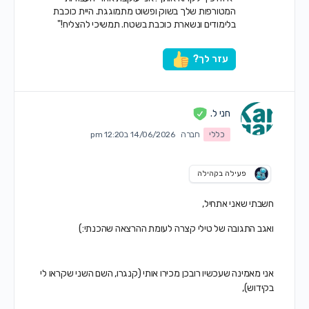
המטורפות שלך בשוק ופשוט מתמוגגת. היית כוכבת
בלימודים ונשארת כוכבת בשטח. תמשיכי להצליח!"
עזר לך?
חני ל.
כללי
חברה
14/06/2026 ב12:20 pm
פעילה בקהילה
חשבתי שאני אתחיל,
ואגב התגובה של טילי קצרה לעומת ההרצאה שהכנתי:)
אני מאמינה שעכשיו רובכן מכירו אותי (קנגרו, השם השני שקראו לי
בקידוש),