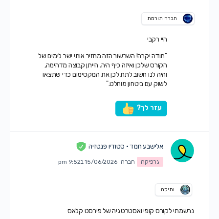
חברה תורמת
היי רקבי
"תודה יקרה! השרשור הזה מחזיר אותי ישר לימים של
הקורס שלכן ואיזה כיף היה. הייתן קבוצה מדהימה,
והיה לנו חשוב לתת לכן את המקסימום כדי שתצאו
לשוק עם ביטחון מוחלט."
עזר לך?
אלישבע חמד • סטודיו פנטזיה
גרפיקה
חברה
15/06/2026 ב9:52 pm
ותיקה
נרשמתי לקורס קופי ואסטרטגיה של פירסט קלאס