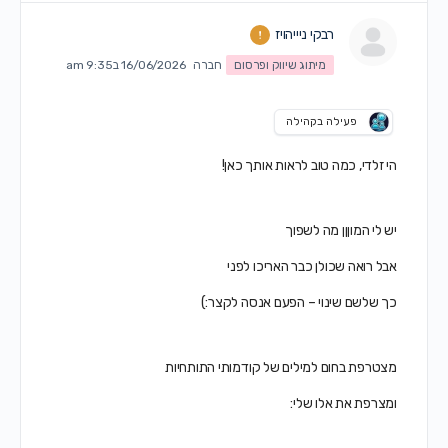
רבקי ניייהויז
מיתוג שיווק ופרסום
חברה
16/06/2026 ב9:35 am
פעילה בקהילה
הי זלדי, כמה טוב לראות אותך כאן!
יש לי המוןןן מה לשפוך
אבל רואה שכולן כבר האריכו לפני
כך שלשם שינוי – הפעם אנסה לקצר:)
מצטרפת בחום למילים של קודמותי התותחיות
ומצרפת את אלו שלי: