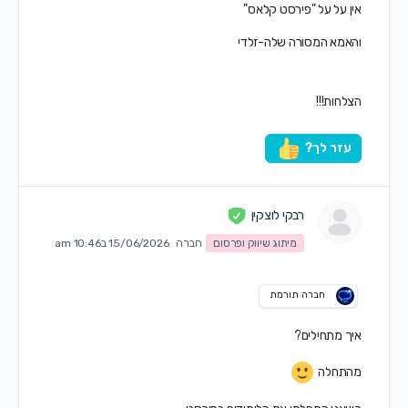
אין על על "פירסט קלאס"
והאמא המסורה שלה-זלדי
הצלחות!!!
עזר לך?
רבקי לוצקין
מיתוג שיווק ופרסום
חברה
15/06/2026 ב10:46 am
חברה תורמת
איך מתחילים?
מהתחלה