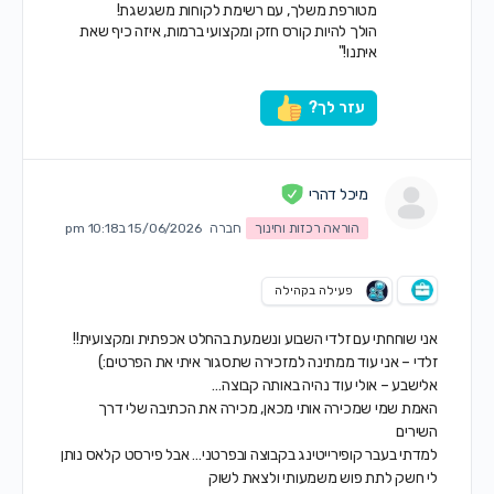
מטורפת משלך, עם רשימת לקוחות משגשגת!
הולך להיות קורס חזק ומקצועי ברמות, איזה כיף שאת
איתנו!"
עזר לך?
מיכל דהרי
הוראה רכזות וחינוך
חברה
15/06/2026 ב10:18 pm
פעילה בקהילה
אני שוחחתי עם זלדי השבוע ונשמעת בהחלט אכפתית ומקצועית!!
זלדי – אני עוד ממתינה למזכירה שתסגור איתי את הפרטים:)
אלישבע – אולי עוד נהיה באותה קבוצה…
האמת שמי שמכירה אותי מכאן, מכירה את הכתיבה שלי דרך
השירים
למדתי בעבר קופירייטינג בקבוצה ובפרטני… אבל פירסט קלאס נותן
לי חשק לתת פוש משמעותי ולצאת לשוק