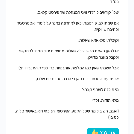
בס"ד
שלו' קוראים לי זלדי ואני המנהלת של פירסט קלאס,
אם שמתן לב, פירסמתי כאן לאחרונה באנר על לימודי אסטרטגיה
וכתיבה שיווקית,
וקיבלתי מלאאאא שאלות.
אז למען האמת מי שיש לה שאלות מסוימות יכול תמיד להתקשר
ולקבל מענה מדויק,
אבל חשבתי שאין כמו המלצות אותנטיות כדי לפרק התנגדויות:)
אני יודעת שמסתובבות כאן די הרבה מהבוגרות שלנו,
מי מוכנה לשתף קצת?
מלא תודות, זלדי
(ואגב, חשוב לומר שכל הקטע הפירסומי הנוכחי הוא באישור טליה,
כמובן)
עזר לך?