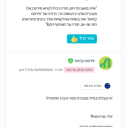
"איזה משוב מדהים, תודה רבה! לקרוא מילים כאלו
מבוגרת שלנו זו הגאווה הכי גדולה של 'פירסט
קלאס'. ואני בטוחה שהלקוחות שלך נהנים מהכישרון
הזה יום-יום. תודה על השיתוף החם!"
עזר לך?
פירסט קלאס
מיתוג שיווק ופרסום
חברה
16/06/2026 ב7:53 pm
חברה תורמת
זה קיבלתי במייל מבוגרת תמר וינברג החמודה!
זלדי מדהימה!!!
ראיתי שפרסמת בקדם,