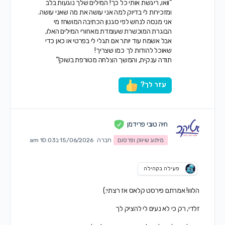
"וואו, ריגשת אותי כל כך! המילים שלך נוגעות בלב
ומזכירות לי בדיוק למה אני עושה את מה שאני עושה.
אני מנסה לנחש לפי סגנון הכתיבה המושחז מי
הבוגרת המוכשרת שעומדת מאחורי המילים האלו,
אבל אשמח עוד יותר אם תגלי לי בפרטי או כאן כדי
שאוכל להודות לך כמו שצריך!
תודה ענקית, והמשך הצלחה מטורפת בשוק!"
עזר לך?
חיה טובי פרידמן
מיתוג שיווק ופרסום
חברה
15/06/2026 ב10:03 am
פעילה בקהילה
הלווו! אמרתם פירסט קלאס אז רצתי:)
זלדי, רק כי לא נעים לי להציק לך