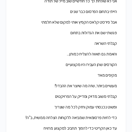
אני לא שולחת לך כל חודשיים שוב מייל של תודה
הייתי בתחום הפרסום כבר שנים
אבל פירסט קלאס הקפיץ אותי למקום שלא חלמתי
פגשתי שם את הגדולות בתחום
קבלתי השראה
והאמת גם תאווה להצליח כמותן…
הקורסים שהן העבירו היו מקצועיים
מקיפים מאד
מעשיים ביותר, שזה מה שיוצר את ההבדל!
קבלתי משוב מדויק ומדייק על הפרויקטים
ופשוט נכנסתי עמוק וחזק לכל מה שצריך
כדי להיות פרסומאית שמביאה ללקוחות הצלחה ממשית, ב"ה!
עד כאן הקריטי כדי להפוך תחביב למקצוע מרוויח