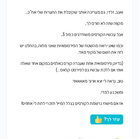
ואגב, זלדי, גם מעריכה אותך שקיבלת את ההערות שלי אח"כ..
מקווה שזה לא הורס לך,
אבל עכשיו הקורסים משודרגים כפול 3,
וכמו שאני רואה מהשטח של הפירסומאיות שאני מלווה, בהחלט יש
לזה את השם של מקיף מאד.
(בדיוק פירסומאית אחת שעברה קורס באלפים במקום אחר שאלה
אותי אם ללכת עכשיו גם לפירסט קלאס…)
טוב, נראה לי יצא ארוך מאאאאד
ומשכנע למדי.
אז אם מישהי נרשמת לקורסים בגלל המייל תזכרי לתת לי אחוזים!
עזר לך?