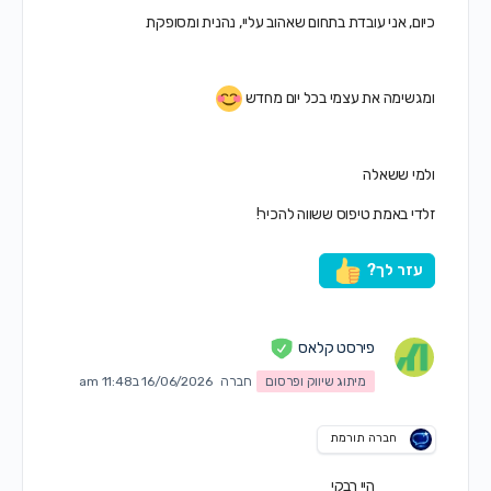
כיום, אני עובדת בתחום שאהוב עליי, נהנית ומסופקת
ומגשימה את עצמי בכל יום מחדש
ולמי ששאלה
זלדי באמת טיפוס ששווה להכיר!
עזר לך?
פירסט קלאס
מיתוג שיווק ופרסום
חברה
16/06/2026 ב11:48 am
חברה תורמת
היי רבקי