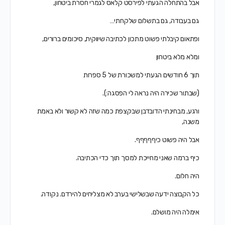
אבל בהתחלה הגעתי לפירסט קלאס לגמרי חסרת ביטחון,
גם בעבודה, גם בתשלום שלקחתי…
ופתאום קיבלתי פשוט מתכון לכתיבה שיווקית, סיכומים ברורים,
ומלא מלא ביטחון
תוך 6 חודשים הגעתי למשכורת של 5 ספרות
(שבתור שכירה היה נראה לי הפסגה:).
ורגע, מבחינתי הדובדבן שבקצפת כמה שזה לא קשור ולא באמת
משנה,
אבל היה פשוט כיףףףףף.
כיף ברמה שאני מחייכת למסך תוך כדי הכתיבה.
היה חלום.
כל הקבוצה ידעה שבשלישי בערב לא מצליחים להירדם. נקודה.
אימלה היה מושלם.