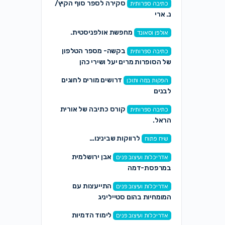
סקירה לספר סוף הקיץ/
כתיבה ספרותית
נ. ארי
מחפשת אולפניסטית.
אולפן וסאונד
בקשה- מספר הטלפון
כתיבה ספרותית
של הסופרות מרים יעל ושירי כהן
דרושים מורים לחוגים
הפקות במה ותוכן
לבנים
קורס כתיבה של אורית
כתיבה ספרותית
הראל.
לרווקות שבינינו…
שיח פתוח
אבן ירושלמית
אדריכלות ועיצוב פנים
במרפסת-דמה
התייעצות עם
אדריכלות ועיצוב פנים
המומחיות בהום סטייליניג
לימוד הדמיות
אדריכלות ועיצוב פנים