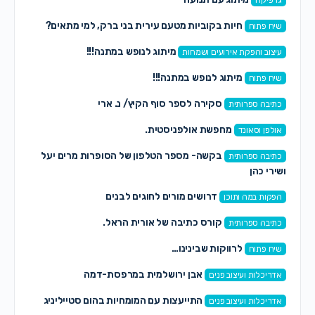
גרפיקה
חיות בקוביות מטעם עירית בני ברק, למי מתאים?
שיח פתוח
מיתוג לנופש במתנה!!!
עיצוב והפקת אירועים ושמחות
מיתוג לנופש במתנה!!!
שיח פתוח
סקירה לספר סוף הקיץ/ נ. ארי
כתיבה ספרותית
מחפשת אולפניסטית.
אולפן וסאונד
בקשה- מספר הטלפון של הסופרות מרים יעל
כתיבה ספרותית
ושירי כהן
דרושים מורים לחוגים לבנים
הפקות במה ותוכן
קורס כתיבה של אורית הראל.
כתיבה ספרותית
לרווקות שבינינו…
שיח פתוח
אבן ירושלמית במרפסת-דמה
אדריכלות ועיצוב פנים
התייעצות עם המומחיות בהום סטייליניג
אדריכלות ועיצוב פנים