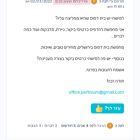
פורסם ע"י
חנה כ
אדריכלות ועיצוב פנים
on 02/03/2022
ב11:49 am
למישהי יש בית דפוס שהיא ממליצה עליו?
אני מחפשת להדפיס כרטיסי ביקור, ניירת, מדבקות ועוד כמה
דברים…
מחפשת בית דפוס בירושלים, מחירים טובים, ואיכות.
בנוסף- יש פה למישהי כרטיס ביקור בצורה מעניינת?
אשמח לתגובות בפרטי.
תודה רבה!
office.perlinium@gmail.com
עזר לך?
חנה כ
הגיבה
לפני 4 שנים, 5 חודשים
3 חברות
·
3 תגובות