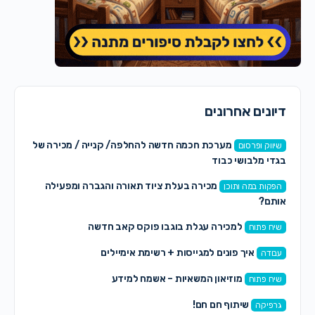
דיונים אחרונים
מערכת חכמה חדשה להחלפה/ קנייה / מכירה של
שיווק ופרסום
בגדי מלבושי כבוד
מכירה בעלת ציוד תאורה והגברה ומפעילה
הפקות במה ותוכן
אותם?
למכירה עגלת בוגבו פוקס קאב חדשה
שיח פתוח
איך פונים למגייסות + רשימת אימיילים
עבודה
מוזיאון המשאיות – אשמח למידע
שיח פתוח
שיתוף חם חם!
גרפיקה