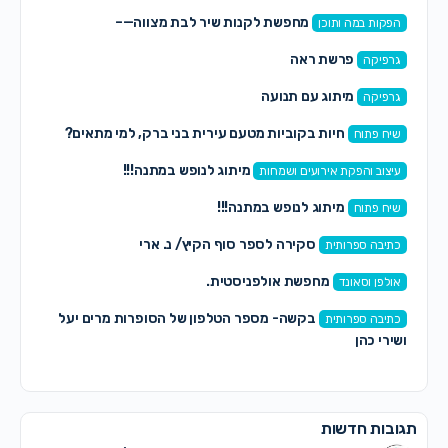
מחפשת לקנות שיר לבת מצווה—–
הפקות במה ותוכן
פרשת ראה
גרפיקה
מיתוג עם תנועה
גרפיקה
חיות בקוביות מטעם עירית בני ברק, למי מתאים?
שיח פתוח
מיתוג לנופש במתנה!!!
עיצוב והפקת אירועים ושמחות
מיתוג לנופש במתנה!!!
שיח פתוח
סקירה לספר סוף הקיץ/ נ. ארי
כתיבה ספרותית
מחפשת אולפניסטית.
אולפן וסאונד
בקשה- מספר הטלפון של הסופרות מרים יעל
כתיבה ספרותית
ושירי כהן
תגובות חדשות