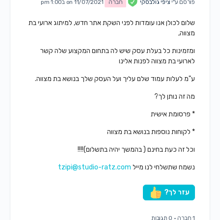
פורסם ע"י
ציפי גולבסקי
חברה
on 11/07/2021 ב1:00 pm
שלום לכולן אנו עומדות לפני השקת אתר חדש, למיתוג ארועי בת
מצווה,
ומזמינות כל בעלת עסק שיש לה בתחום המקצוע שלה קשר
לארועי בת מצווה לפנות אלינו
ע"מ לעלות עמוד שלם עליך ועל העסק שלך בנושא בת מצווה.
מה זה נותן לך?
* פרסומת אישית
* לקוחות נוספות בנושא בת מצווה
וכל זה כעת בחינם ( בהמשך יהיה בתשלום)!!!!
נשמח שתשלחי לנו מייל
tzipi@studio-ratz.com
עזר לך?
1 חברה
·
0 תגובות