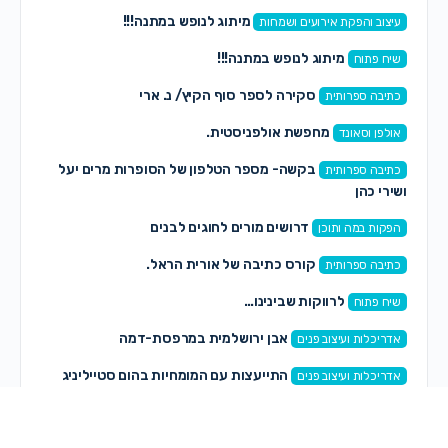
מיתוג לנופש במתנה!!!
עיצוב והפקת אירועים ושמחות
מיתוג לנופש במתנה!!!
שיח פתוח
סקירה לספר סוף הקיץ/ נ. ארי
כתיבה ספרותית
מחפשת אולפניסטית.
אולפן וסאונד
בקשה- מספר הטלפון של הסופרות מרים יעל
כתיבה ספרותית
ושירי כהן
דרושים מורים לחוגים לבנים
הפקות במה ותוכן
קורס כתיבה של אורית הראל.
כתיבה ספרותית
לרווקות שבינינו…
שיח פתוח
אבן ירושלמית במרפסת-דמה
אדריכלות ועיצוב פנים
התייעצות עם המומחיות בהום סטייליניג
אדריכלות ועיצוב פנים