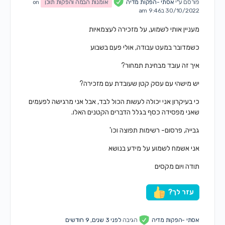
פורסם ע"י
אסתי -הפקות מדיה
אומנות הבמה והפקות תוכן
on
30/10/2022 ב9:46 am
מעניין אותי לשמוע, על מזכירה לעצמאיות
כשמדובר במעט עבודה, אולי פעם בשבוע
איך זה עובד מבחינת תמחור?
יש מישהי עם עסק קטן שעובדת עם מזכירה?
כי בעיקרון אני יכולה לעשות הכול לבד, אבל אני מרגישה לפעמים
שאני מפסידה כסף בגלל הדברים הקטנים האלו.
גבייה, פרסום- רשימות תפוצה וכו'
אני אשמח לשמוע על מידע בנושא
תודה ויום מקסים
עזר לך?
אסתי -הפקות מדיה
הגיבה
לפני 3 שנים, 9 חודשים