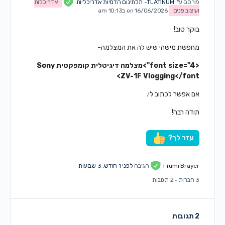
פורסם ע"י
TLATINUM- תלתינום הדמיות אדריכליות
אדריכלות
ועיצוב פנים
on 16/06/2026 ב10:13 am
בוקר טוב!
מחפשת מישהי שיש לה את המצלמה-
<font size="4">מצלמה דיגיטלית קומפקטית Sony
ZV-1F Vlogging</font>
אם אפשר לכתוב לי.
תודה רבה!
עזר לך?
Frumi Brayer
הגיבה
לפני 1 חודש, 3 שבועות
3 חברות
·
2 תגובות
2 תגובות