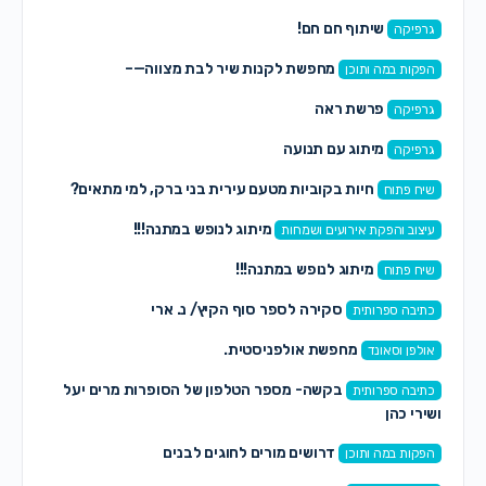
שיתוף חם חם!
גרפיקה
מחפשת לקנות שיר לבת מצווה—–
הפקות במה ותוכן
פרשת ראה
גרפיקה
מיתוג עם תנועה
גרפיקה
חיות בקוביות מטעם עירית בני ברק, למי מתאים?
שיח פתוח
מיתוג לנופש במתנה!!!
עיצוב והפקת אירועים ושמחות
מיתוג לנופש במתנה!!!
שיח פתוח
סקירה לספר סוף הקיץ/ נ. ארי
כתיבה ספרותית
מחפשת אולפניסטית.
אולפן וסאונד
בקשה- מספר הטלפון של הסופרות מרים יעל
כתיבה ספרותית
ושירי כהן
דרושים מורים לחוגים לבנים
הפקות במה ותוכן