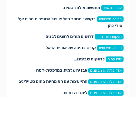
מחפשת אולפניסטית.
אולפן וסאונד
בקשה- מספר הטלפון של הסופרות מרים יעל
כתיבה ספרותית
ושירי כהן
דרושים מורים לחוגים לבנים
הפקות במה ותוכן
קורס כתיבה של אורית הראל.
כתיבה ספרותית
לרווקות שבינינו…
שיח פתוח
אבן ירושלמית במרפסת-דמה
אדריכלות ועיצוב פנים
התייעצות עם המומחיות בהום סטייליניג
אדריכלות ועיצוב פנים
לימוד הדמיות
אדריכלות ועיצוב פנים
תגובות חדשות
אתי מ
on
פסיכיאטרית
לפני 2 שעות, 30 דקות