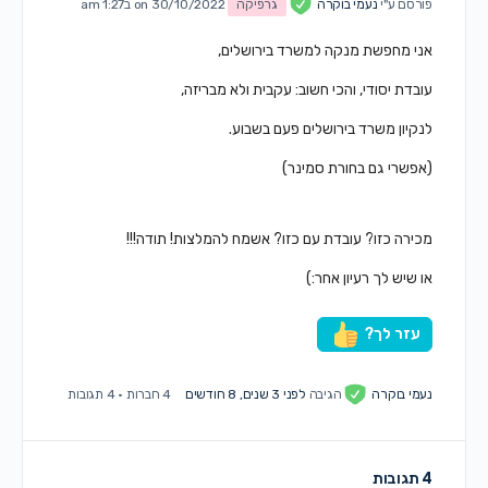
פורסם ע"י
נעמי בוקרה
גרפיקה
on 30/10/2022 ב1:27 am
אני מחפשת מנקה למשרד בירושלים,
עובדת יסודי, והכי חשוב: עקבית ולא מבריזה,
לנקיון משרד בירושלים פעם בשבוע.
(אפשרי גם בחורת סמינר)
מכירה כזו? עובדת עם כזו? אשמח להמלצות! תודה!!!
או שיש לך רעיון אחר:)
עזר לך?
נעמי בוקרה
הגיבה
לפני 3 שנים, 8 חודשים
4 חברות
·
4 תגובות
4 תגובות