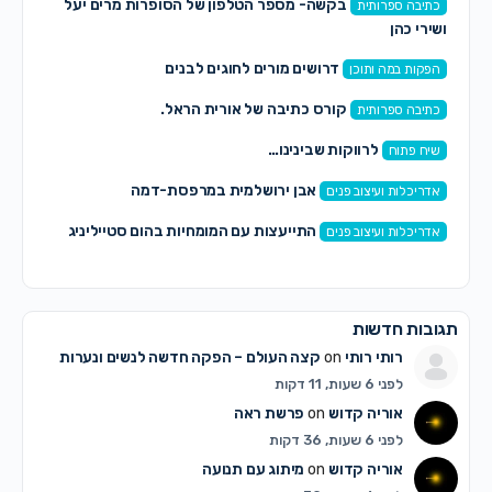
בקשה- מספר הטלפון של הסופרות מרים יעל
כתיבה ספרותית
ושירי כהן
דרושים מורים לחוגים לבנים
הפקות במה ותוכן
קורס כתיבה של אורית הראל.
כתיבה ספרותית
לרווקות שבינינו…
שיח פתוח
אבן ירושלמית במרפסת-דמה
אדריכלות ועיצוב פנים
התייעצות עם המומחיות בהום סטייליניג
אדריכלות ועיצוב פנים
תגובות חדשות
רותי רותי
on
קצה העולם – הפקה חדשה לנשים ונערות
לפני 6 שעות, 11 דקות
אוריה קדוש
on
פרשת ראה
לפני 6 שעות, 36 דקות
אוריה קדוש
on
מיתוג עם תנועה