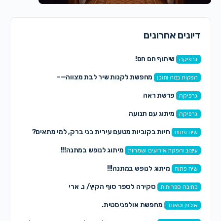
דיונים אחרונים
שיתוף חם חם!
גרפיקה
מחפשת לקנות שיר לבת מצווה—–
הפקות במה ותוכן
פרשת ראה
גרפיקה
מיתוג עם תנועה
גרפיקה
חיות בקוביות מטעם עירית בני ברק, למי מתאים?
שיח פתוח
מיתוג לנופש במתנה!!!
עיצוב והפקת אירועים ושמחות
מיתוג לנופש במתנה!!!
שיח פתוח
סקירה לספר סוף הקיץ/ נ. ארי
כתיבה ספרותית
מחפשת אולפניסטית.
אולפן וסאונד