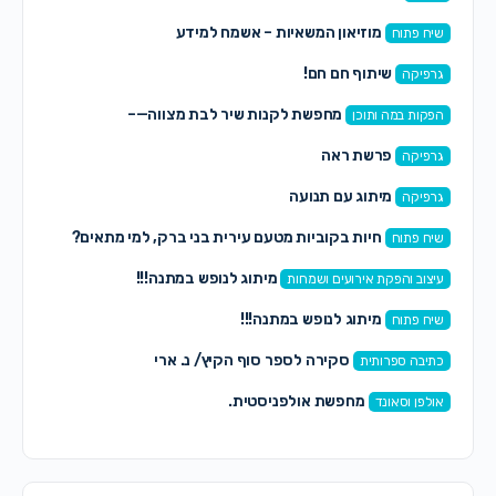
מוזיאון המשאיות – אשמח למידע
שיח פתוח
שיתוף חם חם!
גרפיקה
מחפשת לקנות שיר לבת מצווה—–
הפקות במה ותוכן
פרשת ראה
גרפיקה
מיתוג עם תנועה
גרפיקה
חיות בקוביות מטעם עירית בני ברק, למי מתאים?
שיח פתוח
מיתוג לנופש במתנה!!!
עיצוב והפקת אירועים ושמחות
מיתוג לנופש במתנה!!!
שיח פתוח
סקירה לספר סוף הקיץ/ נ. ארי
כתיבה ספרותית
מחפשת אולפניסטית.
אולפן וסאונד