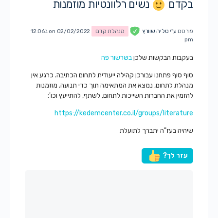
בקדם
נשים רלוונטיות מוזמנות
פורסם ע"י
טליה שוורץ
מנהלת קדם
on 02/02/2022 ב12:06
pm
בעקבות הבקשות שלכן
בשרשור פה
סוף סוף פתחנו עבורכן קהילה ייעודית לתחום הכתיבה. כרגע אין
מנהלת לתחום, נמצא את המתאימה תוך כדי תנועה. מוזמנות
להזמין את החברות השייכות לתחום, לשתף, להתייעץ וכו':
https://kedemcenter.co.il/groups/literature
שיהיה בעז"ה יתברך לתועלת
עזר לך?