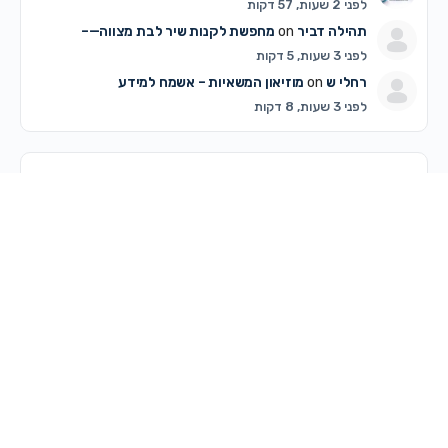
לפני 2 שעות, 57 דקות
תהילה דביר
on
מחפשת לקנות שיר לבת מצווה—–
לפני 3 שעות, 5 דקות
רחלי ש
on
מוזיאון המשאיות – אשמח למידע
לפני 3 שעות, 8 דקות
דיונים פופולריים ביותר
דיונים שלא נענו
© 2026 - מרכז קדם
מדריך לשימוש באתר
תקנון האתר ותנאי שימוש
מדיניות פרטיות
צרי קשר
מדיניות עוגיות