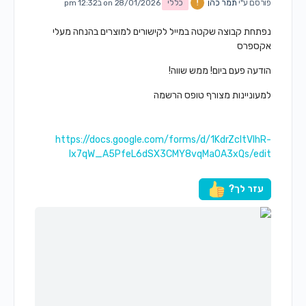
פורסם ע"י
תמר כהן
כללי
on 28/01/2026 ב12:32 pm
נפתחת קבוצה שקטה במייל לקישורים למוצרים בהנחה מעלי
אקספרס
הודעה פעם ביום! ממש שווה!
למעוניינות מצורף טופס הרשמה
https://docs.google.com/forms/d/1KdrZcltVIhR-
Ix7qW_A5PfeL6dSX3CMY8vqMa0A3xQs/edit
עזר לך?