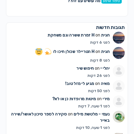
מה עושים עם זה??
טיפול ואימון
תגובות חדשות
חגית H
on
זמרת ששרה וגם משחקת
לפני 6 דקות
חגית H
on
הטריילר שכולן חיכו לו
לפני 8 דקות
יהלי י
on
חיפוש שיר
לפני 26 דקות
מאיה
on
מגיע לי מזל טוב!
לפני 50 דקות
מירי
on
מיטות מרופדות כן או לא?
לפני 1 שעה, 7 דקות
נעמי – מלטשת מילים
on
סקירה לספר סיכון לאושר/שירה
באייר
לפני 1 שעה, 10 דקות