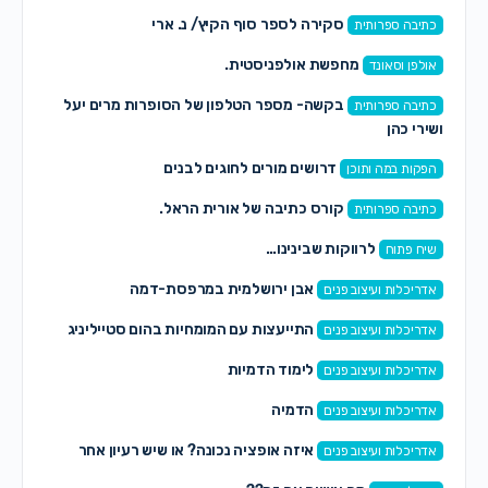
סקירה לספר סוף הקיץ/ נ. ארי
כתיבה ספרותית
מחפשת אולפניסטית.
אולפן וסאונד
בקשה- מספר הטלפון של הסופרות מרים יעל
כתיבה ספרותית
ושירי כהן
דרושים מורים לחוגים לבנים
הפקות במה ותוכן
קורס כתיבה של אורית הראל.
כתיבה ספרותית
לרווקות שבינינו…
שיח פתוח
אבן ירושלמית במרפסת-דמה
אדריכלות ועיצוב פנים
התייעצות עם המומחיות בהום סטייליניג
אדריכלות ועיצוב פנים
לימוד הדמיות
אדריכלות ועיצוב פנים
הדמיה
אדריכלות ועיצוב פנים
איזה אופציה נכונה? או שיש רעיון אחר
אדריכלות ועיצוב פנים