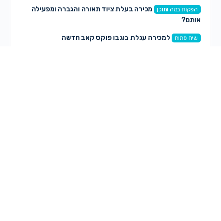
מכירה בעלת ציוד תאורה והגברה ומפעילה
הפקות במה ותוכן
אותם?
למכירה עגלת בוגבו פוקס קאב חדשה
שיח פתוח
איך פונים למגייסות + רשימת אימיילים
עבודה
תגובות חדשות
חיה שרה גולדשמידט
on
מחפשת גרפיקאית לעיצוב כריכה
לספר
לפני 7 דקות
on
Malka K
המלצות למחשב לאדריכלות
לפני 24 דקות
חני סגל
on
שאלה על עוסק פטור – אשמח לתשובות
לפני 2 שעות, 23 דקות
on
Lizi
לימוד צילום
לפני 2 שעות, 34 דקות