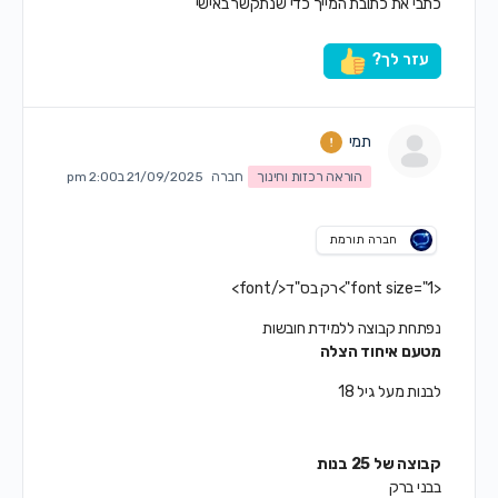
כתבי את כתובת המייך כדי שנתקשר באישי
עזר לך?
תמי
הוראה רכזות וחינוך
חברה
21/09/2025 ב2:00 pm
חברה תורמת
<font size="1">רק בס"ד</font>
נפתחת קבוצה ללמידת חובשות
מטעם איחוד הצלה
לבנות מעל גיל 18
קבוצה של 25 בנות
בבני ברק