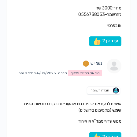
מחיר:3000 שח
להרשמה-0556738053
או בפרטי
עזר לך?
נעמי ש
הוראה רכזות וחינוך
חברה
24/09/2025 ב9:21 pm
חברה רשומה
אשמח לדעת אם יש פה בנות שמעוניינות בקורס חובשות
בבית
שמש
(מקסימום בירושלים)
ממש עדיף ממד"א או איחוד
עזר לך?