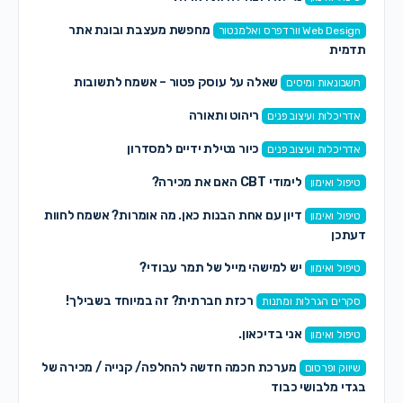
מחפשת מעצבת ובונת אתר
Web Design וורדפרס ואלמנטור
תדמית
שאלה על עוסק פטור – אשמח לתשובות
חשבונאות ומיסים
ריהוט ותאורה
אדריכלות ועיצוב פנים
כיור נטילת ידיים למסדרון
אדריכלות ועיצוב פנים
לימודי CBT האם את מכירה?
טיפול ואימון
דיון עם אחת הבנות כאן. מה אומרות? אשמח לחוות
טיפול ואימון
דעתכן
יש למישהי מייל של תמר עבודי?
טיפול ואימון
רכזת חברתית? זה במיוחד בשבילך!
סקרים הגרלות ומתנות
אני בדיכאון.
טיפול ואימון
מערכת חכמה חדשה להחלפה/ קנייה / מכירה של
שיווק ופרסום
בגדי מלבושי כבוד