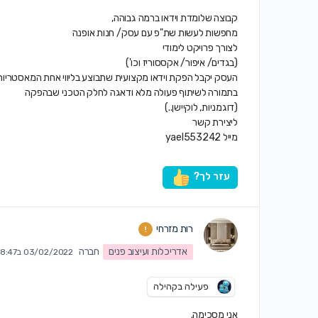
קבוצה שלומדת וידאו ברמה גבוהה,
מחפשות לעשות שת"פ עם עסק/ חנות אופנה
לצורך פרויקט לימודי
(בגדים/ איפור/ אקססוריז וכו')
העסק יקבל הפקת וידאו מקצועית שתבוצע בליווי אחת המאסטריות
בתמורה לשיתוף פעולה מלא ודאגה לחלק הטכני שבהפקה
(דוגמניות, לוקיישן..)
ליצירת קשר
מייל yael553242‏
עזר לך?
רות מזרחי
אדריכלות ועיצוב פנים
חברה
03/02/2022 ב8:47 pm
פעילה בקהילה
אני מסכימה.