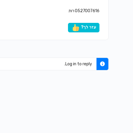
0527007616 רות
עזר לך?
Log in to reply.