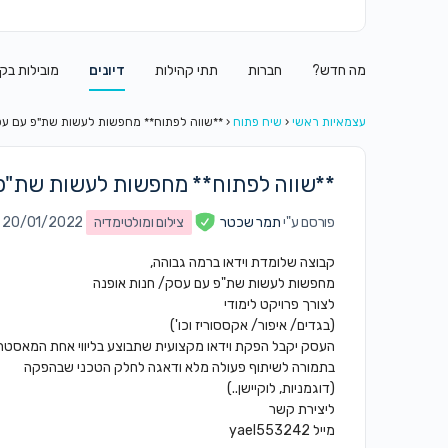
מה חדש?
חברות
תתי קהילות
דיונים
מובילות בק
עצמאיות ראשי
‹
שיח פתוח
‹
**שווה לפתוח** מחפשות לעשות שת"פ עם עס
**שווה לפתוח** מחפשות לעשות שת"פ 
פורסם ע"י
תמר שכטר
צילום ומולטימדיה
on 20/01/2022 ב8:55
קבוצה שלומדת וידאו ברמה גבוהה,
מחפשות לעשות שת"פ עם עסק/ חנות אופנה
לצורך פרויקט לימודי
(בגדים/ איפור/ אקססוריז וכו')
העסק יקבל הפקת וידאו מקצועית שתבוצע בליווי אחת המאסטרי
בתמורה לשיתוף פעולה מלא ודאגה לחלק הטכני שבהפקה
(דוגמניות, לוקיישן..)
ליצירת קשר
מייל yael553242‏