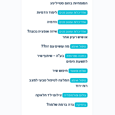
המומחיות בהום סטייליניג
לימוד הדמיות
אדריכלות ועיצוב פנים
הדמיה
אדריכלות ועיצוב פנים
איזה אופציה נכונה?
אדריכלות ועיצוב פנים
או שיש רעיון אחר
מה עושים עם זה??
טיפול ואימון
בע"ה – שיתוף שיר
כתיבה ספרותית
לתשעת הימים
חיפוש שיר
אולפן וסאונד
המלצה לטיפול טבעי למצב
טיפול ואימון
רוח ירוד
צילום ילד חלאקה
צילום ומולטימדיה
גרה ברמת שלמה?
גרפיקה