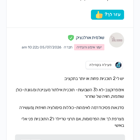
עזר לך?
שולמית אורלנציק
יעוץ אימון והנחיה
חברה
05/07/2026 ב10:22 am
פעילה בקהילה
יש לי 2 תוכניות פחות או יותר בתקציב:
אימפרוקצב-לא ל3 השבועות- תוכנית אילתור מעניינת ומגוונת-כולן
שותפות, חוויה של שחרור
סדנאות פסיכודרמה לאימהות-כוללות סימולציה חוויתית ןמעשירה
מצרפת לך את הפרסומות, אם תרצי טריילר ל2 התוכניות פני אלי
באישי