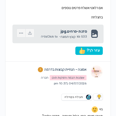
אם רלווטי אשלח פרטים נוספים
בהצלחה
סדנת-פרחים.jpg
533 kb
קובץ תמונה
-
Click to
צפיה
עזר לך?
אמונה – הנחיית קבוצות בדרמה
אומנות הבמה והפקות תוכן
חברה
04/07/2026 ב10:37 pm
פעילה בקהילה
היי