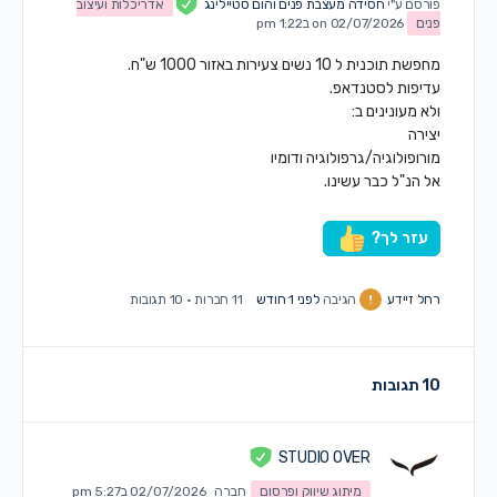
פורסם ע"י
חסידה מעצבת פנים והום סטיילינג
אדריכלות ועיצוב
פנים
on 02/07/2026 ב1:22 pm
מחפשת תוכנית ל 10 נשים צעירות באזור 1000 ש"ח.
עדיפות לסטנדאפ.
ולא מעונינים ב:
יצירה
מורופולוגיה/גרפולוגיה ודומיו
אל הנ"ל כבר עשינו.
עזר לך?
רחל זיידע
הגיבה
לפני 1 חודש
11 חברות
·
10 תגובות
10 תגובות
STUDIO OVER
מיתוג שיווק ופרסום
חברה
02/07/2026 ב5:27 pm