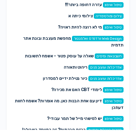
עזרה דחופה ביותר!!!
טיפול ואימון
צילומי כיתה א
צילום ומולטימדיה
מי לא רוצה להיות ראויה?
טיפול ואימון
מחפשת מעצבת ובונת אתר
Web Design וורדפרס ואלמנטור
תדמית
שאלה על עוסק פטור – אשמח לתשובות
חשבונאות ומיסים
ריהוט ותאורה
אדריכלות ועיצוב פנים
כיור נטילת ידיים למסדרון
אדריכלות ועיצוב פנים
לימודי CBT האם את מכירה?
טיפול ואימון
דיון עם אחת הבנות כאן. מה אומרות? אשמח לחוות
טיפול ואימון
דעתכן
יש למישהי מייל של תמר עבודי?
טיפול ואימון
רכזת חברתית? זה במיוחד בשבילך!
סקרים הגרלות ומתנות