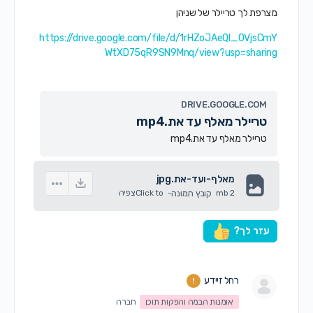
מצרפת לך טריילר של שניהן
https://drive.google.com/file/d/1rHZoJAeQl_OVjsCmY
WtXD75qR9SN9Mnq/view?usp=sharing
DRIVE.GOOGLE.COM
טריילר מאלף עד את.mp4
טריילר מאלף עד את.mp4
מאלף-ועד-את.jpg
2 mb
קובץ תמונה
-
Click to
צפיה
עזר לך?
רחל זיידע
אומנות הבמה והפקות תוכן
חברה