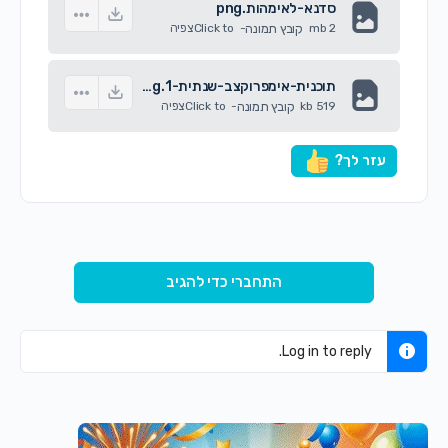
סדנא-לאימהות.png
2 mb
קובץ תמונה
-
Click to
צפיה
תוכנית-אימפרוקצב-שנתית-1.png
519 kb
קובץ תמונה
-
Click to
צפיה
עזר לך?
התחברי כדי להגיב
Log in to reply.