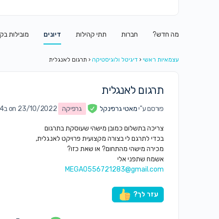
מה חדש?
חברות
תתי קהילות
דיונים
מובילות בק
עצמאיות ראשי
‹
דיגיטל ולוגיסטיקה
‹
תרגום לאנגלית
תרגום לאנגלית
פורסם ע"י
מאטי גרפינקל
גרפיקה
on 23/10/2022 ב12:24 am
צריכה בתשלום כמובן מישהי שעוסקת בתרגום
בכדי לתרגם לי בצורה מקצועית פרויקט לאנגלית,
מכירה מישהי מהתחום? או שאת כזו?
אשמח שתפני אלי
MEGA0556721283@gmail.com
עזר לך?