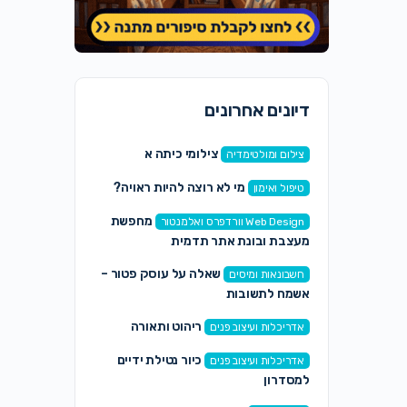
דיונים אחרונים
צילומי כיתה א
צילום ומולטימדיה
מי לא רוצה להיות ראויה?
טיפול ואימון
מחפשת
Web Design וורדפרס ואלמנטור
מעצבת ובונת אתר תדמית
שאלה על עוסק פטור –
חשבונאות ומיסים
אשמח לתשובות
ריהוט ותאורה
אדריכלות ועיצוב פנים
כיור נטילת ידיים
אדריכלות ועיצוב פנים
למסדרון