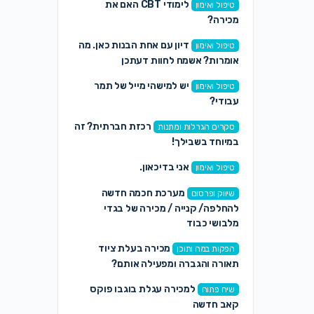
לימודי CBT האם את
טיפול ואימון
מכירה?
דיון עם אחת הבנות כאן. מה
טיפול ואימון
אומרות? אשמח לחוות דעתכן
יש למישהי מייל של תמר
טיפול ואימון
עבודי?
רכזת חברתית? זה
סקרים הגרלות ומתנות
במיוחד בשבילך!
אני בדיכאון.
טיפול ואימון
מערכת חכמה חדשה
שיווק ופרסום
להחלפה/ קנייה / מכירה של בגדי
מלבושי כבוד
מכירה בעלת ציוד
הפקות במה ותוכן
תאורה והגברה ומפעילה אותם?
למכירה עגלת בוגבו פוקס
שיח פתוח
קאב חדשה