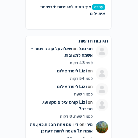
איך פונים למגייסות + רשימת
עבודה
אימיילים
תגובות חדשות
חני סגל
on
שאלה על עוסק פטור –
אשמח לתשובות
לפני 43 דקות
on
Lizi
לימוד צילום
לפני 54 דקות
on
Lizi
לימוד צילום
לפני 1 שעה
on
Lizi
קורס צילום מקצועי,
מכירה?
לפני 1 שעה, 8 דקות
מירי
on
דיון עם אחת הבנות כאן. מה
אומרות? אשמח לחוות דעתכן