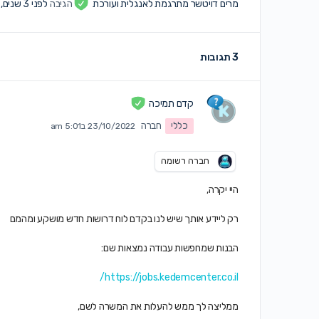
מרים דויטשר מתרגמת לאנגלית ועורכת
הגיבה
לפני 3 שנים, 9 חודשים
3 תגובות
קדם תמיכה
כללי
חברה
23/10/2022 ב5:01 am
חברה רשומה
היי יקרה,
רק ליידע אותך שיש לנו בקדם לוח דרושות חדש מושקע ומהמם
הבנות שמחפשות עבודה נמצאות שם:
https://jobs.kedemcenter.co.il/
ממליצה לך ממש להעלות את המשרה לשם,