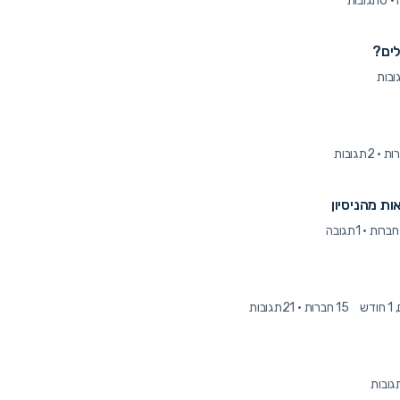
·
0תגובות
לים?
·
2תגובות
ות מהניסיון
·
1תגובה
15 חברות
·
21תגובות