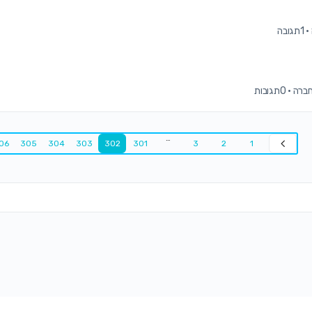
·
1תגובה
·
0תגובות
…
06
305
304
303
302
301
3
2
1