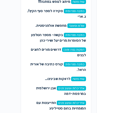
מיתוג לנופש במתנה!!!
שיח פתוח
סקירה לספר סוף הקיץ/
כתיבה ספרותית
נ. ארי
מחפשת אולפניסטית.
אולפן וסאונד
בקשה- מספר הטלפון
כתיבה ספרותית
של הסופרות מרים יעל ושירי כהן
דרושים מורים לחוגים
הפקות במה ותוכן
לבנים
קורס כתיבה של אורית
כתיבה ספרותית
הראל.
לרווקות שבינינו…
שיח פתוח
אבן ירושלמית
אדריכלות ועיצוב פנים
במרפסת-דמה
התייעצות עם
אדריכלות ועיצוב פנים
המומחיות בהום סטייליניג