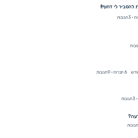
 להסביר לי דחוף!!
·
3תגובות
6 חברות
·
9תגובות
·
3תגובות
דעה?