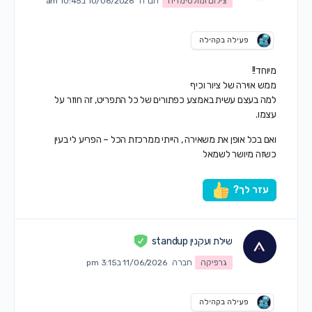
צילום ומולטימדיה
חברה
10/06/2026 ב10:45 am
פעילה בקהילה
מיוחד!!
ממש אוירה של ציור וכיף
למה בעצם עשית באמצע כפתורים של כל התפריט, זה חוזר על
עצמו.
ואם בכל אופן את משאירה , הייתי ממרכזת הכל – הפריע לי בעין
כשזה מיושר לשמאל
עזר לך?
שילת ועקנין standup
גרפיקה
חברה
11/06/2026 ב3:15 pm
פעילה בקהילה