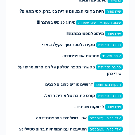
מיתוג עם תנועה
גרפיקה
חיות בקוביות מטעם עירית בני ברק, למי מתאים?
שיח פתוח
מיתוג לנופש במתנה!!!
עיצוב והפקת אירועים ושמחות
מיתוג לנופש במתנה!!!
שיח פתוח
סקירה לספר סוף הקיץ/ נ. ארי
כתיבה ספרותית
מחפשת אולפניסטית.
אולפן וסאונד
בקשה- מספר הטלפון של הסופרות מרים יעל
כתיבה ספרותית
ושירי כהן
דרושים מורים לחוגים לבנים
הפקות במה ותוכן
קורס כתיבה של אורית הראל.
כתיבה ספרותית
לרווקות שבינינו…
שיח פתוח
אבן ירושלמית במרפסת-דמה
אדריכלות ועיצוב פנים
התייעצות עם המומחיות בהום סטייליניג
אדריכלות ועיצוב פנים