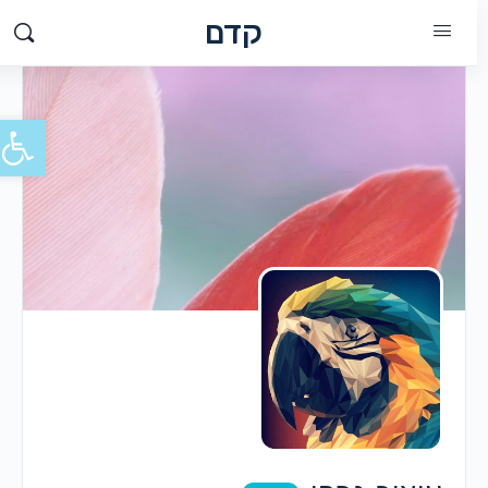
קדם
פתח סרג