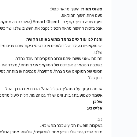
פשוט מאוד:
היפוך מראה כפול:
פעם אחת היפוך המוקאפ,
ופעם שניה היפוך קובץ ה- Smart Object (השכבה בה ממקמים את העיצוב), זה אמנם נשמר הפוך
אבל בזכות ההיפוך מראה הכפול נקבל את העיצוב שלנו ישר כשה
והנה לנו עוד טיפ נחמד ממש באותו הקשר:
יש מוקאפים בעיקר של רולאפים או כרטיסי ביקור שהם צרים מידי
שלנו.
וזה מה שאני עושה איתם וברוב המקרים זה עובד נהדר:
בשכבת הסמארט אובייקט של המוקאפ אני מותחת/ מצרה את הע
הסופי של המוקאפ אני מצרה/ מרחיבה/ מנמיכה או מותחת לפי 
נכון קל?
אז מה דעתך על התהליך הקליל הזה? הכרת את הדרך הזו?
אשמח לשמוע בתגובות, ואם יש לך גם הצעות קלות ליעול מוזמנ
שלכן
אלישבע
נ.ב.
בעקבות חופשת הקיץ שכבר ממש כאן,
מדור הפרקטיפ שלנו יופיע אחת לשבועיים/ שלושה. אתכן הסליח