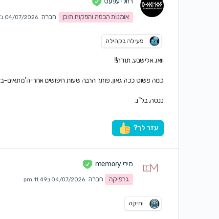
רחלי עפעס
אומנות הבמה והפקות תוכן
חברה
04/07/2026 ב9:37 pm
פעילה בקהילה
וואו, אלישבע, תודה!!
כמה פשוט ככה גאון, פותר הרבה שעות חיפושים אחרי ה'מתאים-בד
ננסה, בל"נ.
עזר לך?
מירי memory
גרפיקה
חברה
04/07/2026 ב11:49 pm
ותיקה