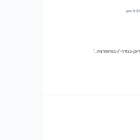
יוק-בגודל-/-בפרופורציה…'