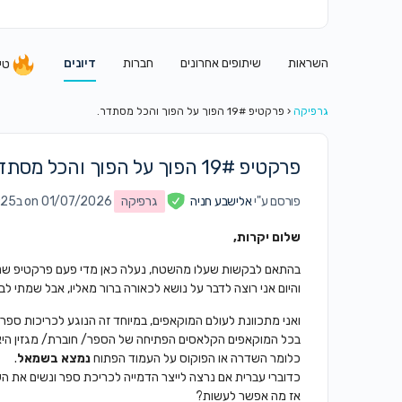
השראות
שיתופים אחרונים
חברות
דיונים
טי
גרפיקה
‹
פרקטיפ 19# הפוך על הפוך והכל מסתדר.
פרקטיפ 19# הפוך על הפוך והכל מסתדר.
פורסם ע"י
אלישבע חניה
גרפיקה
on 01/07/2026 ב1:25 pm
שלום יקרות,
בהתאם לבקשות שעלו מהשטח, נעלה כאן מדי פעם פרקטיפ שנוגע 
והיום אני רוצה לדבר על נושא לכאורה ברור מאליו, אבל שמתי 
ואני מתכוונת לעולם המוקאפים, במיוחד זה הנוגע לכריכות ספרי
בכל המוקאפים הקלאסים הפתיחה של הספר/ חוברת/ מגזין היא
כלומר השדרה או הפוקוס על העמוד הפתוח
נמצא בשמאל
.
כדוברי עברית אם נרצה לייצר הדמייה לכריכת ספר ונשים את
אז מה אפשר לעשות?