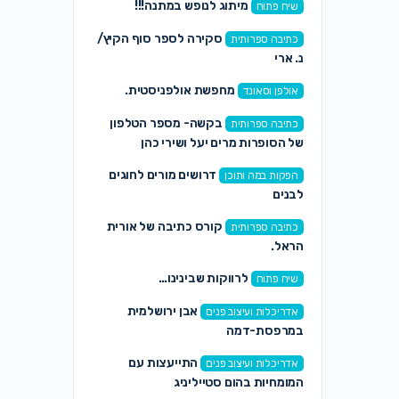
מיתוג לנופש במתנה!!!
שיח פתוח
סקירה לספר סוף הקיץ/
כתיבה ספרותית
נ. ארי
מחפשת אולפניסטית.
אולפן וסאונד
בקשה- מספר הטלפון
כתיבה ספרותית
של הסופרות מרים יעל ושירי כהן
דרושים מורים לחוגים
הפקות במה ותוכן
לבנים
קורס כתיבה של אורית
כתיבה ספרותית
הראל.
לרווקות שבינינו…
שיח פתוח
אבן ירושלמית
אדריכלות ועיצוב פנים
במרפסת-דמה
התייעצות עם
אדריכלות ועיצוב פנים
המומחיות בהום סטייליניג