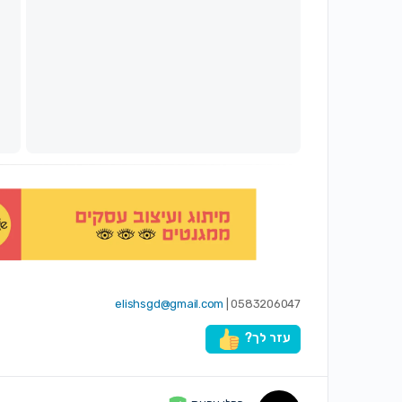
elishsgd@gmail.com
0583206047 |
עזר לך?