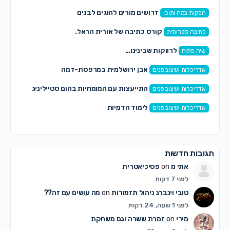
דרושים מורים לחוגים לבנים
הפקות במה ותוכן
קורס כתיבה של אורית הראל.
כתיבה ספרותית
לרווקות שבינינו…
שיח פתוח
אבן ירושלמית במרפסת-דמה
אדריכלות ועיצוב פנים
התייעצות עם המומחיות בהום סטייליניג
אדריכלות ועיצוב פנים
לימוד הדמיות
אדריכלות ועיצוב פנים
תגובות חדשות
אתי מ
on
פסיכיאטרית
לפני 7 דקות
טובי וינברג ניהול תזמורות
on
מה עושים עם זה??
לפני 1 שעה, 24 דקות
מירי
on
זמרת ששרה וגם משחקת