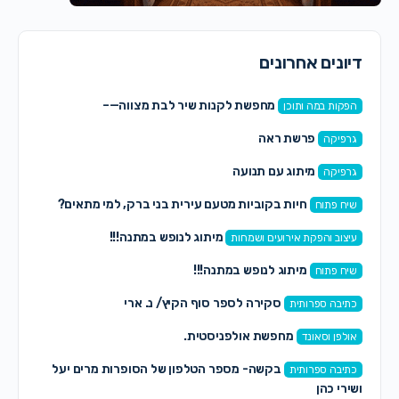
דיונים אחרונים
מחפשת לקנות שיר לבת מצווה—–
הפקות במה ותוכן
פרשת ראה
גרפיקה
מיתוג עם תנועה
גרפיקה
חיות בקוביות מטעם עירית בני ברק, למי מתאים?
שיח פתוח
מיתוג לנופש במתנה!!!
עיצוב והפקת אירועים ושמחות
מיתוג לנופש במתנה!!!
שיח פתוח
סקירה לספר סוף הקיץ/ נ. ארי
כתיבה ספרותית
מחפשת אולפניסטית.
אולפן וסאונד
בקשה- מספר הטלפון של הסופרות מרים יעל
כתיבה ספרותית
ושירי כהן