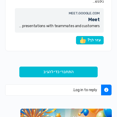
ניפגש…
MEET.GOOGLE.COM
Meet
Real-time meetings by Google. Using your browser, share your video, desktop, and presentations with teammates and customers.
עזר לך?
התחברי כדי להגיב
Log in to reply.