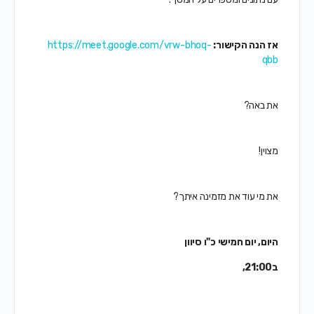
אז הנה הקישור:
https://meet.google.com/vrw-bhoq-
qbb
את באה?
מצוין!
את מי עוד את מזמינה איתך?
היום, יום חמישי כ"ו סיוון
ב21:00,