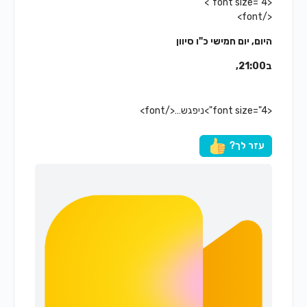
<font size="4">
</font>
היום, יום חמישי כ"ו סיוון
ב21:00,
<font size="4">ניפגש…</font>
עזר לך?