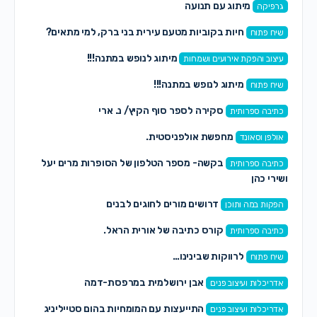
מיתוג עם תנועה
גרפיקה
חיות בקוביות מטעם עירית בני ברק, למי מתאים?
שיח פתוח
מיתוג לנופש במתנה!!!
עיצוב והפקת אירועים ושמחות
מיתוג לנופש במתנה!!!
שיח פתוח
סקירה לספר סוף הקיץ/ נ. ארי
כתיבה ספרותית
מחפשת אולפניסטית.
אולפן וסאונד
בקשה- מספר הטלפון של הסופרות מרים יעל
כתיבה ספרותית
ושירי כהן
דרושים מורים לחוגים לבנים
הפקות במה ותוכן
קורס כתיבה של אורית הראל.
כתיבה ספרותית
לרווקות שבינינו…
שיח פתוח
אבן ירושלמית במרפסת-דמה
אדריכלות ועיצוב פנים
התייעצות עם המומחיות בהום סטייליניג
אדריכלות ועיצוב פנים