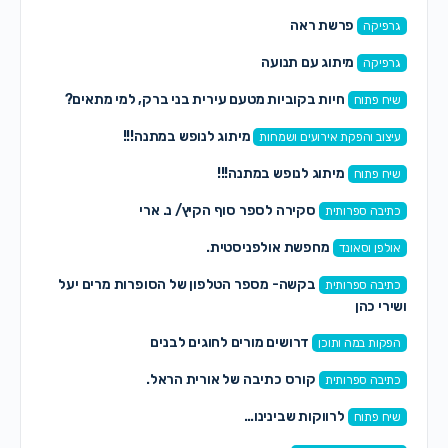
פרשת ראה
גרפיקה
מיתוג עם תנועה
גרפיקה
חיות בקוביות מטעם עירית בני ברק, למי מתאים?
שיח פתוח
מיתוג לנופש במתנה!!!
עיצוב והפקת אירועים ושמחות
מיתוג לנופש במתנה!!!
שיח פתוח
סקירה לספר סוף הקיץ/ נ. ארי
כתיבה ספרותית
מחפשת אולפניסטית.
אולפן וסאונד
בקשה- מספר הטלפון של הסופרות מרים יעל
כתיבה ספרותית
ושירי כהן
דרושים מורים לחוגים לבנים
הפקות במה ותוכן
קורס כתיבה של אורית הראל.
כתיבה ספרותית
לרווקות שבינינו…
שיח פתוח