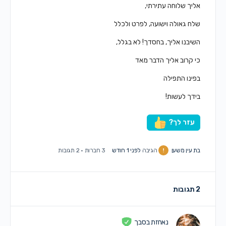
אליך שלוחה עתירתי,
שלח גאולה וישועה, לפרט ולכלל
השיבנו אליך, בחסדך! לא בגלל,
כי קרוב אליך הדבר מאד
בפינו התפילה
בידך לעשות!
עזר לך?
בת עין משען
הגיבה
לפני 1 חודש
3 חברות
·
2 תגובות
2 תגובות
נאחזת בסבך