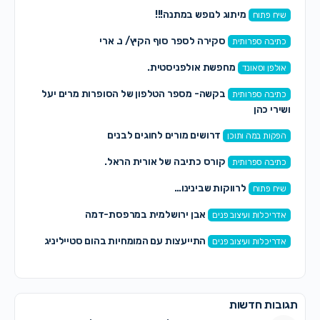
מיתוג לנופש במתנה!!!
שיח פתוח
סקירה לספר סוף הקיץ/ נ. ארי
כתיבה ספרותית
מחפשת אולפניסטית.
אולפן וסאונד
בקשה- מספר הטלפון של הסופרות מרים יעל
כתיבה ספרותית
ושירי כהן
דרושים מורים לחוגים לבנים
הפקות במה ותוכן
קורס כתיבה של אורית הראל.
כתיבה ספרותית
לרווקות שבינינו…
שיח פתוח
אבן ירושלמית במרפסת-דמה
אדריכלות ועיצוב פנים
התייעצות עם המומחיות בהום סטייליניג
אדריכלות ועיצוב פנים
תגובות חדשות