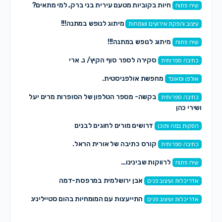
חיות בקוביות מטעם עירית בני ברק, למי מתאים?
שיח פתוח
מיתוג לנופש במתנה!!!
עיצוב והפקת אירועים ושמחות
מיתוג לנופש במתנה!!!
שיח פתוח
סקירה לספר סוף הקיץ/ נ. ארי
כתיבה ספרותית
מחפשת אולפניסטית.
אולפן וסאונד
בקשה- מספר הטלפון של הסופרות מרים יעל
כתיבה ספרותית
ושירי כהן
דרושים מורים לחוגים לבנים
הפקות במה ותוכן
קורס כתיבה של אורית הראל.
כתיבה ספרותית
לרווקות שבינינו…
שיח פתוח
אבן ירושלמית במרפסת-דמה
אדריכלות ועיצוב פנים
התייעצות עם המומחיות בהום סטייליניג
אדריכלות ועיצוב פנים