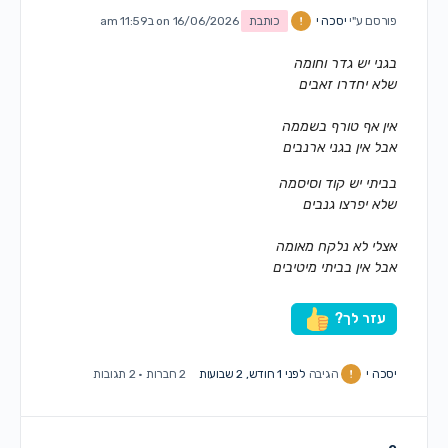
פורסם ע"י
יסכה י
כותבת
on 16/06/2026 ב11:59 am
בגני יש גדר וחומה
שלא יחדרו זאבים
אין אף טורף בשממה
אבל אין בגני ארנבים
בביתי יש קוד וסיסמה
שלא יפרצו גנבים
אצלי לא נלקח מאומה
אבל אין בביתי מיטיבים
עזר לך?
יסכה י
הגיבה
לפני 1 חודש, 2 שבועות
2 חברות
·
2 תגובות