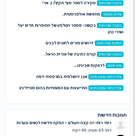
סקירה לספר סוף הקיץ/ נ. ארי
יבה ספרותית
מחפשת אולפניסטית.
לפן וסאונד
בקשה- מספר הטלפון של הסופרות מרים יעל
יבה ספרותית
רי כהן
דרושים מורים לחוגים לבנים
קות במה ותוכן
קורס כתיבה של אורית הראל.
יבה ספרותית
לרווקות שבינינו…
ח פתוח
אבן ירושלמית במרפסת-דמה
ריכלות ועיצוב פנים
התייעצות עם המומחיות בהום סטייליניג
ריכלות ועיצוב פנים
ות חדשות
רותי רותי
on
קצה העולם – הפקה חדשה לנשים ונערות
לפני 23 שעות, 50 דקות