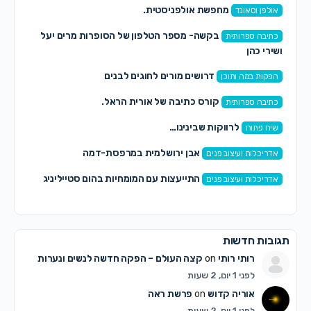
מחפשת אולפניסטית.
אולפן וסאונד
בקשה- מספר הטלפון של הסופרות מרים יעל
כתיבה ספרותית
ושירי כהן
דרושים מורים לחוגים לבנים
הפקות במה ותוכן
קורס כתיבה של אורית הראל.
כתיבה ספרותית
לרווקות שבינינו…
שיח פתוח
אבן ירושלמית במרפסת-דמה
אדריכלות ועיצוב פנים
התייעצות עם המומחיות בהום סטייליניג
אדריכלות ועיצוב פנים
תגובות חדשות
רותי רותי
on
קצה העולם – הפקה חדשה לנשים ונערות
לפני 1 יום, 2 שעות
אוריה קדוש
on
פרשת ראה
לפני 1 יום, 2 שעות