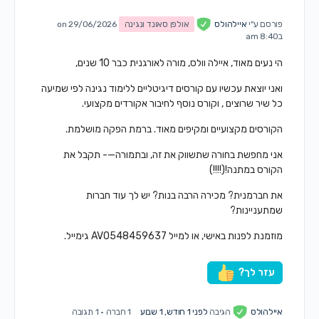
פורסם ע"י
איילהולס
אולפן סאונד ונגינה
on 29/06/2026
ב8:40 am
הי נעים מאוד, איילה וולס, מורה לאורגנית כבר 10 שנים,
ואני יוצאת עכשיו עם קורסים דיגיטליים ללימוד נגינה לפי שמיעה
כל שיר שרוצים , וקורס נוסף לחיבור אקורדים מקצועי.
הקורסים מקצועיים ומקיפים מאוד. ברמת הפקה מושלמת.
אני מחפשת בחורה שתשווק את זה, ובתמורה—- תקבל את
הקורס במתנה!(!!!!)
את חברמנית? מכירה הרבה בנות? יש לך עוד חברות
שמתעניינות?
מוזמנת לפנות באישי, או למייל AV0548459637 גימייל.
עזר לך?
איילהולס
הגיבה
לפני 1 חודש, 1 שבוע
1 חברה
·
1 תגובה