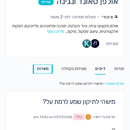
אולפן סאונד ונגינה
קהילה
ציבורי
פעילות אחרונה: לפני 2 שעות
אולפן מקצועי וביתי, ציוד הקלטה, תוכנה ופלאגינים, פלייבקים, הפקות
אלקטרוניות, עיצוב פסקול, מיקס...
פירוט נוסף
מובילות:
חברות
דיונים
מובילות בקהילה
משרות
אולפן וסאונד
‹
מישהי לתיקון שמע לרמת על?
מישהי לתיקון שמע לרמת על?
פורסם ע"י
רותי •
כללי
on 07/07/2026 ב1:04 pm
הי,