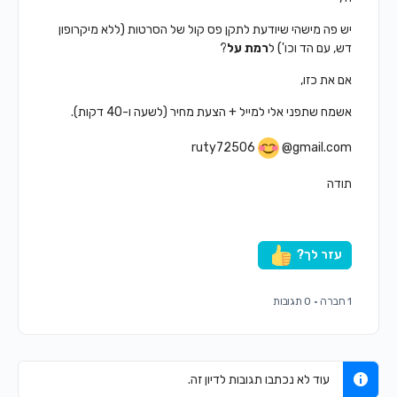
יש פה מישהי שיודעת לתקן פס קול של הסרטות (ללא מיקרופון
דש, עם הד וכו') ל
רמת על
?
אם את כזו,
אשמח שתפני אלי למייל +
הצעת מחיר (לשעה ו-40 דקות).
ruty72506
@gmail.com
תודה
עזר לך?
1 חברה
·
0 תגובות
עוד לא נכתבו תגובות לדיון זה.