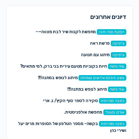
דיונים אחרונים
מחפשת לקנות שיר לבת מצווה—–
הפקות במה ותוכן
פרשת ראה
גרפיקה
מיתוג עם תנועה
גרפיקה
חיות בקוביות מטעם עירית בני ברק, למי מתאים?
שיח פתוח
מיתוג לנופש במתנה!!!
עיצוב והפקת אירועים ושמחות
מיתוג לנופש במתנה!!!
שיח פתוח
סקירה לספר סוף הקיץ/ נ. ארי
כתיבה ספרותית
מחפשת אולפניסטית.
אולפן וסאונד
בקשה- מספר הטלפון של הסופרות מרים יעל
כתיבה ספרותית
ושירי כהן