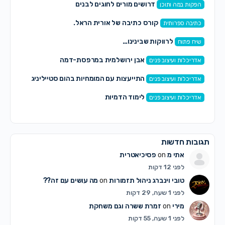
דרושים מורים לחוגים לבנים
הפקות במה ותוכן
קורס כתיבה של אורית הראל.
כתיבה ספרותית
לרווקות שבינינו…
שיח פתוח
אבן ירושלמית במרפסת-דמה
אדריכלות ועיצוב פנים
התייעצות עם המומחיות בהום סטייליניג
אדריכלות ועיצוב פנים
לימוד הדמיות
אדריכלות ועיצוב פנים
תגובות חדשות
אתי מ
on
פסיכיאטרית
לפני 12 דקות
טובי וינברג ניהול תזמורות
on
מה עושים עם זה??
לפני 1 שעה, 29 דקות
מירי
on
זמרת ששרה וגם משחקת
לפני 1 שעה, 55 דקות