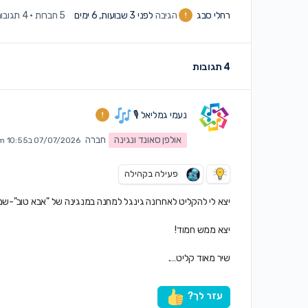
רחלי סבג
הגיבה
לפני 3 שבועות, 6 ימים
5 חברות
·
4 תגובות
4 תגובות
נעמי גמליאל 🎙
אולפן סאונד ונגינה
חברה
07/07/2026 ב10:55 am
פעילה בקהילה
יצא לי להקליט לאחרונה גינגל למחנה במנגינה של "אבא טוב"-שמ
יצא ממש חמוד!
שיר מאוד קליט….
עזר לך?