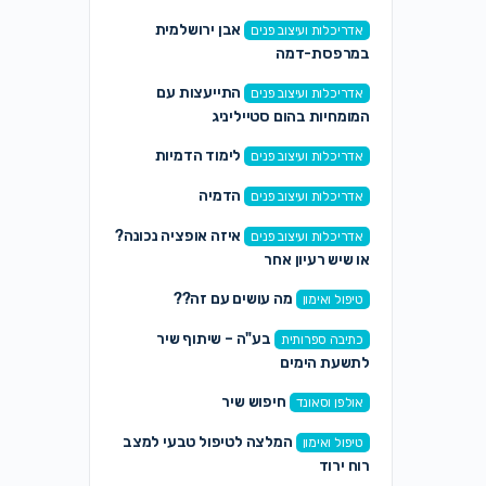
אבן ירושלמית
אדריכלות ועיצוב פנים
במרפסת-דמה
התייעצות עם
אדריכלות ועיצוב פנים
המומחיות בהום סטייליניג
לימוד הדמיות
אדריכלות ועיצוב פנים
הדמיה
אדריכלות ועיצוב פנים
איזה אופציה נכונה?
אדריכלות ועיצוב פנים
או שיש רעיון אחר
מה עושים עם זה??
טיפול ואימון
בע"ה – שיתוף שיר
כתיבה ספרותית
לתשעת הימים
חיפוש שיר
אולפן וסאונד
המלצה לטיפול טבעי למצב
טיפול ואימון
רוח ירוד