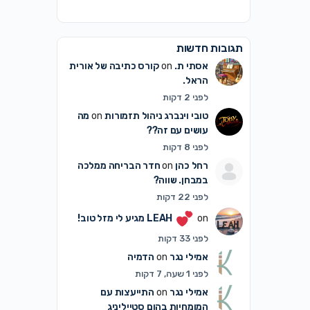
תגובות חדשות
אסתי ת.
on
קורס כתיבה של אורית
הראל.
לפני 2 דקות
טובי וינברג ניהול תזמורות
on
מה
עושים עם זה??
לפני 8 דקות
רחל כהן
on
חדר הבריחה ממלכה
במבחן. שווה?
לפני 22 דקות
on
LEAH
מגיע לי מזל טוב!
לפני 33 דקות
אמילי נגר
on
הדמיה
לפני 1 שעה, 7 דקות
אמילי נגר
on
התייעצות עם
המומחיות בהום סטייליניג