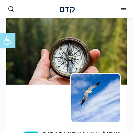
קדם
פתח סרגל