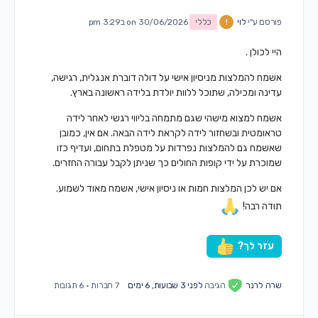
פורסם ע"י
לוי
כללי
on 30/06/2026 ב3:29 pm
היי לכולן .
אשמח להמלצות מניסיון אישי על דולה דוברת אנגלית, רגישה,
עדינה ומכילה, שתוכל ללוות יולדת בלידה ראשונה בארץ.
אשמח למצוא מישהי שגם מתמחה בליווי רגשי לאחר לידה
טראומטית ובשחזור לידה לקראת לידה הבאה. אם אין, כמובן
שאשמח גם להמלצות נפרדות על מטפלת בתחום, ועדיף כזו
שמוכרת על ידי קופות החולים כך שניתן לקבל עבורה החזרים.
אם יש לכן המלצות חמות או ניסיון אישי, אשמח מאוד לשמוע.
תודה רבה!
עזר לך?
שרה לרנר
הגיבה
לפני 3 שבועות, 6 ימים
7 חברות
·
6 תגובות