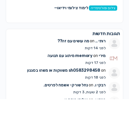
לימוד צילומי וידיאו—
צילום ומולטימדיה
תגובות חדשות
רותי ..
on
מה עושים עם זה??
לפני 14 דקות
מירי memory
on
מיתוג עם תנועה
לפני 17 דקות
on
sh0583298458
משווקות או משהו בסגנון
לפני 18 דקות
רבקי ו.
on
נחל שורק- אשמח לפרטים.
לפני 2 שעות, 3 דקות
רבקי ו.
on
צילומי כיתה א
לפני 2 שעות, 5 דקות
מירי .
on
זמרת ששרה וגם משחקת
לפני 2 שעות, 47 דקות