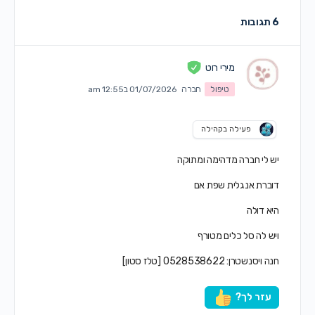
6 תגובות
מירי רוט
טיפול
חברה
01/07/2026 ב12:55 am
פעילה בקהילה
יש לי חברה מדהימה ומתוקה
דוברת אנגלית שפת אם
היא דולה
ויש לה סל כלים מטורף
חנה ויסנשטרן: 0528538622 [טלז סטון]
עזר לך?