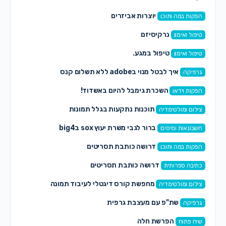
יוצרות אביזרים
הפקות במה ותוכן
נרקיסיזם
טיפול ואימון
טיפול במגע.
טיפול ואימון
איך לבטל מנוי בadobe ללא תשלום קנס
גרפיקה
השכרת גימבל להיום באשדוד!
הפקות וידאו
תוכנות נתקעות בגלל תמונות
צילום ומולטימדיה
ברור לגבי משרת יעוץ sox בbig4
חשבונאות ומיסים
דרושה כותבת תסריטים
הפקות במה ותוכן
דרושה כותבת תסריטים
כתיבה ספרותית
מחפשת קורס דיגטלי לעיבוד תמונה
צילום ומולטימדיה
שת"פ עם מעצבת גרפית
גרפיקה
הפרשת חלה
שיח פתוח