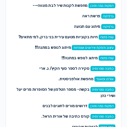
מחפשת לקנות שיר לבת מצווה—–
הפקות במה ותוכן
פרשת ראה
גרפיקה
מיתוג עם תנועה
גרפיקה
חיות בקוביות מטעם עירית בני ברק, למי מתאים?
שיח פתוח
מיתוג לנופש במתנה!!!
עיצוב והפקת אירועים ושמחות
מיתוג לנופש במתנה!!!
שיח פתוח
סקירה לספר סוף הקיץ/ נ. ארי
כתיבה ספרותית
מחפשת אולפניסטית.
אולפן וסאונד
בקשה- מספר הטלפון של הסופרות מרים יעל
כתיבה ספרותית
ושירי כהן
דרושים מורים לחוגים לבנים
הפקות במה ותוכן
קורס כתיבה של אורית הראל.
כתיבה ספרותית
לרווקות שבינינו…