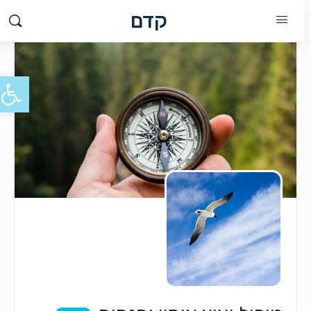
קדם
פתח סרג