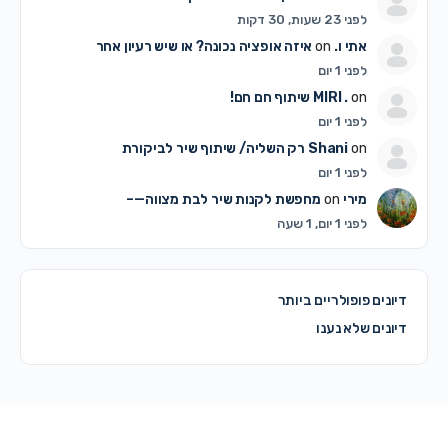
לפני 23 שעות, 30 דקות
אתי ו.
on
איזה אופציה נכונה? או שיש רעיון אחר
לפני 1 יום
on
MIRI .
שיתוף חם חם!
לפני 1 יום
on
Shani
רק השליה/ שיתוף שיר לביקורת
לפני 1 יום
מירי
on
מחפשת לקנות שיר לבת מצווה—–
לפני 1 יום, 1 שעה
דיונים פופולריים ביותר
דיונים שלא נענו