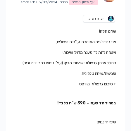
יעוץ אימון והנחיה
חברה
03/09/2024 ב11:51 am
חברה רשומה
שלום הילה!
אני גרפולוגית מוסמכת ועו"סית טיפולית,
אשמח לתת לך מענה מדויק ואיכותי
הכולל אבחון גרפולוגי אישיותי מקיף (עפ"י ניתוח כתב יד וציורים)
ופגישה/שיחה טלפונית
+ סיכום גרפולוגי מודפס
במחיר חד פעמי – 390 ש"ח בלבד!
שיפי רוזנבוים