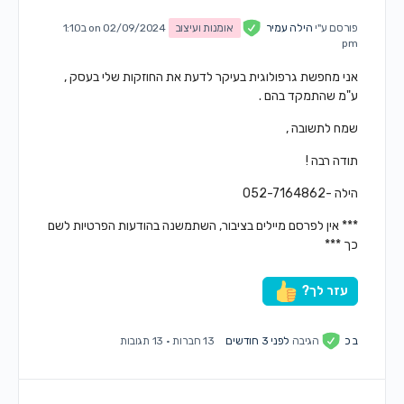
פורסם ע"י
הילה עמיר
אומנות ועיצוב
on 02/09/2024 ב1:10
pm
אני מחפשת גרפולוגית בעיקר לדעת את החוזקות שלי בעסק ,
ע"מ שהתמקד בהם .
שמח לתשובה ,
תודה רבה !
הילה -052-7164862
*** אין לפרסם מיילים בציבור, השתמשנה בהודעות הפרטיות לשם
כך ***
עזר לך?
ב כ
הגיבה
לפני 3 חודשים
13 חברות
·
13 תגובות