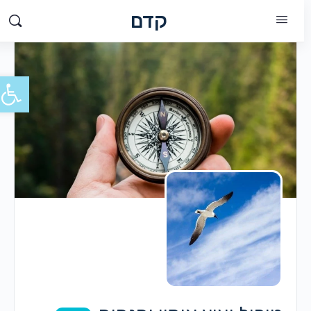
קדם
פתח סרג