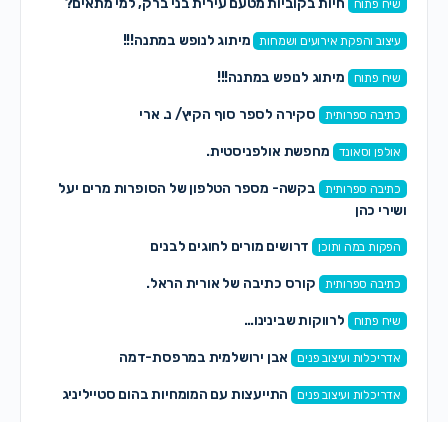
חיות בקוביות מטעם עירית בני ברק, למי מתאים?
שיח פתוח
מיתוג לנופש במתנה!!!
עיצוב והפקת אירועים ושמחות
מיתוג לנופש במתנה!!!
שיח פתוח
סקירה לספר סוף הקיץ/ נ. ארי
כתיבה ספרותית
מחפשת אולפניסטית.
אולפן וסאונד
בקשה- מספר הטלפון של הסופרות מרים יעל
כתיבה ספרותית
ושירי כהן
דרושים מורים לחוגים לבנים
הפקות במה ותוכן
קורס כתיבה של אורית הראל.
כתיבה ספרותית
לרווקות שבינינו…
שיח פתוח
אבן ירושלמית במרפסת-דמה
אדריכלות ועיצוב פנים
התייעצות עם המומחיות בהום סטייליניג
אדריכלות ועיצוב פנים