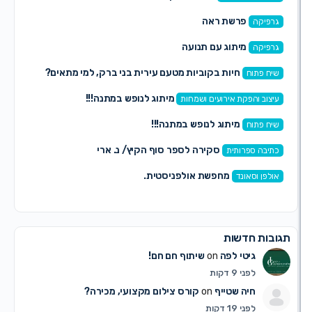
פרשת ראה
קה
מיתוג עם תנועה
קה
חיות בקוביות מטעם עירית בני ברק, למי מתאים?
פתוח
מיתוג לנופש במתנה!!!
ב והפקת אירועים ושמחות
מיתוג לנופש במתנה!!!
פתוח
סקירה לספר סוף הקיץ/ נ. ארי
ה ספרותית
מחפשת אולפניסטית.
 וסאונד
ת חדשות
גיטי לפה
on
שיתוף חם חם!
לפני 9 דקות
חיה שטייף
on
קורס צילום מקצועי, מכירה?
לפני 19 דקות