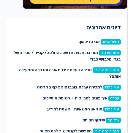
ים אחרונים
אני בדיכאון.
 ואימון
מערכת חכמה חדשה להחלפה/ קנייה / מכירה של
 ופרסום
מלבושי כבוד
מכירה בעלת ציוד תאורה והגברה ומפעילה
ת במה ותוכן
?
למכירה עגלת בוגבו פוקס קאב חדשה
פתוח
איך פונים למגייסות + רשימת אימיילים
ה
מוזיאון המשאיות – אשמח למידע
פתוח
שיתוף חם חם!
קה
מחפשת לקנות שיר לבת מצווה—–
ת במה ותוכן