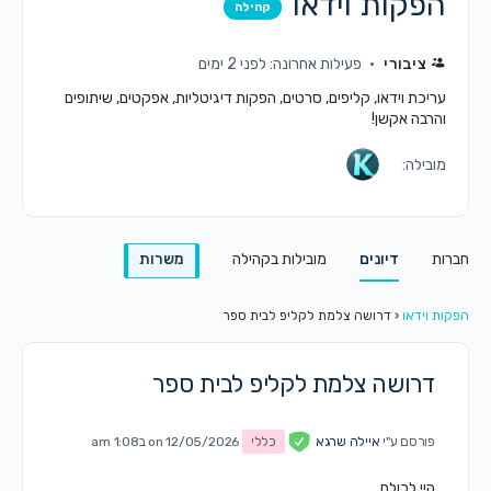
הפקות וידאו
קהילה
ציבורי
פעילות אחרונה: לפני 2 ימים
עריכת וידאו, קליפים, סרטים, הפקות דיגיטליות, אפקטים, שיתופים
והרבה אקשן!
מובילה:
חברות
דיונים
מובילות בקהילה
משרות
הפקות וידאו
‹
דרושה צלמת לקליפ לבית ספר
דרושה צלמת לקליפ לבית ספר
פורסם ע"י
איילה שרגא
כללי
on 12/05/2026 ב1:08 am
​היי לכולם