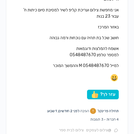
אני מחפשת צילום ועריכת קליפ לשיר למסיבת סיום כיתות ח'
עבור 23 בנות
באזור המרכז
חושב שכל בת תהיה עם נוכחות ורמה גבוהה
אשמח להמלצות ודוגמאות
למספר טלפון 0548487670
למייל 0548487670 M וההמשך המוכר
עזר לך?
תהילה פרינקל
הגיבה
לפני 2 חודשים, 1 שבוע
4 חברות
·
3 תגובות
@צילום לעסקים
צילום לבית ספר