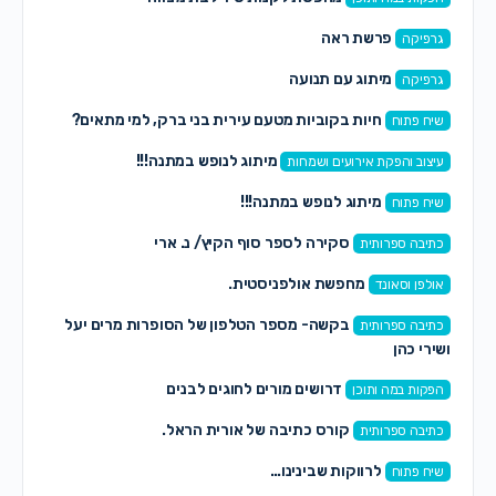
פרשת ראה
גרפיקה
מיתוג עם תנועה
גרפיקה
חיות בקוביות מטעם עירית בני ברק, למי מתאים?
שיח פתוח
מיתוג לנופש במתנה!!!
עיצוב והפקת אירועים ושמחות
מיתוג לנופש במתנה!!!
שיח פתוח
סקירה לספר סוף הקיץ/ נ. ארי
כתיבה ספרותית
מחפשת אולפניסטית.
אולפן וסאונד
בקשה- מספר הטלפון של הסופרות מרים יעל
כתיבה ספרותית
ושירי כהן
דרושים מורים לחוגים לבנים
הפקות במה ותוכן
קורס כתיבה של אורית הראל.
כתיבה ספרותית
לרווקות שבינינו…
שיח פתוח