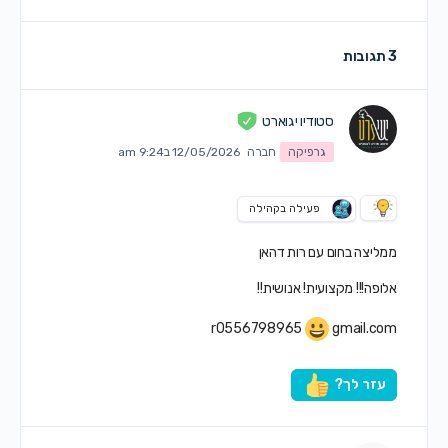
3 תגובות
סטודיו יגוארט
גרפיקה
חברה
12/05/2026 ב9:24 am
פעילה בקהילה
ממליצה בחום עם רות דהאן
אלופה!!! מקצועית! אנושית!!
r0556798965
gmail.com
עזר לך?