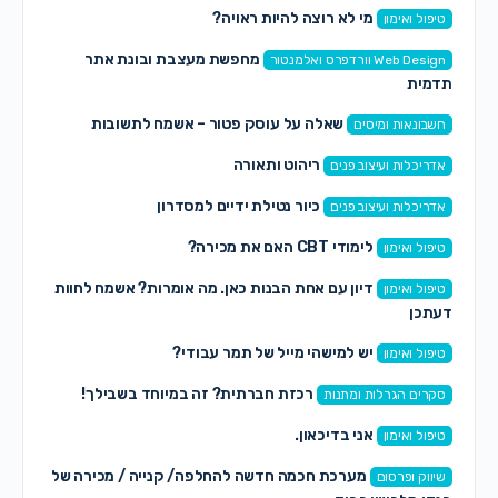
מי לא רוצה להיות ראויה?
טיפול ואימון
מחפשת מעצבת ובונת אתר
Web Design וורדפרס ואלמנטור
תדמית
שאלה על עוסק פטור – אשמח לתשובות
חשבונאות ומיסים
ריהוט ותאורה
אדריכלות ועיצוב פנים
כיור נטילת ידיים למסדרון
אדריכלות ועיצוב פנים
לימודי CBT האם את מכירה?
טיפול ואימון
דיון עם אחת הבנות כאן. מה אומרות? אשמח לחוות
טיפול ואימון
דעתכן
יש למישהי מייל של תמר עבודי?
טיפול ואימון
רכזת חברתית? זה במיוחד בשבילך!
סקרים הגרלות ומתנות
אני בדיכאון.
טיפול ואימון
מערכת חכמה חדשה להחלפה/ קנייה / מכירה של
שיווק ופרסום