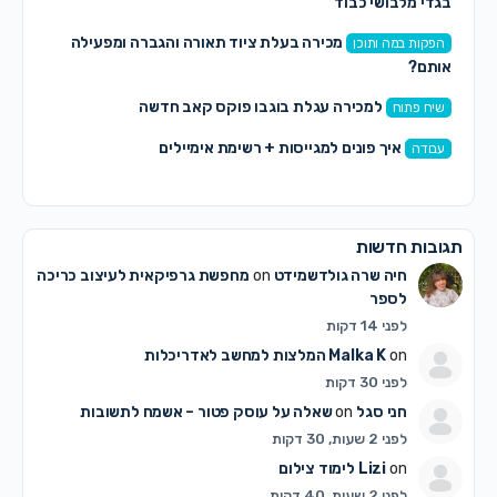
בגדי מלבושי כבוד
מכירה בעלת ציוד תאורה והגברה ומפעילה
הפקות במה ותוכן
אותם?
למכירה עגלת בוגבו פוקס קאב חדשה
שיח פתוח
איך פונים למגייסות + רשימת אימיילים
עבודה
תגובות חדשות
חיה שרה גולדשמידט
on
מחפשת גרפיקאית לעיצוב כריכה
לספר
לפני 14 דקות
on
Malka K
המלצות למחשב לאדריכלות
לפני 30 דקות
חני סגל
on
שאלה על עוסק פטור – אשמח לתשובות
לפני 2 שעות, 30 דקות
on
Lizi
לימוד צילום
לפני 2 שעות, 40 דקות