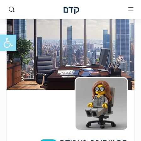
קדם
פתח סרגל