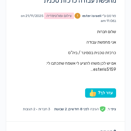
מחפשת עבודה כרכזת טכנית
פורסם ע"י
ester israeli
צילום ומולטימדיה
on 21/11/2025
ב11:06 am
שלום חברות
אני מחפשת עבודה
כרכזת טכנית בסמינר / ביה"ס
אם יש לכן משהו להציע לי אשמח שתכתבו לי:
esteris5159…
עזר לך?
ציפי ר.
הגיבה
לפני 8 חודשים, 2 שבועות
3 חברות
·
2 תגובות