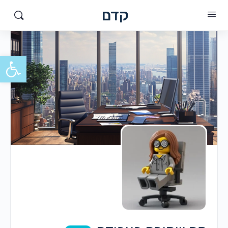
קדם
פתח סרגל