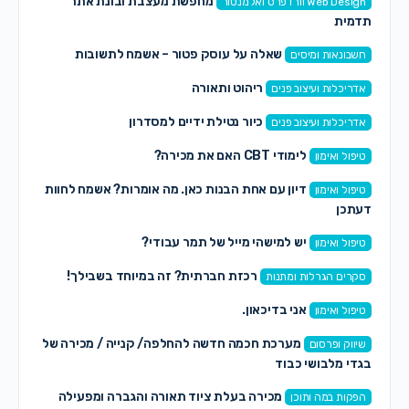
מחפשת מעצבת ובונת אתר
Web Design וורדפרס ואלמנטור
תדמית
שאלה על עוסק פטור – אשמח לתשובות
חשבונאות ומיסים
ריהוט ותאורה
אדריכלות ועיצוב פנים
כיור נטילת ידיים למסדרון
אדריכלות ועיצוב פנים
לימודי CBT האם את מכירה?
טיפול ואימון
דיון עם אחת הבנות כאן. מה אומרות? אשמח לחוות
טיפול ואימון
דעתכן
יש למישהי מייל של תמר עבודי?
טיפול ואימון
רכזת חברתית? זה במיוחד בשבילך!
סקרים הגרלות ומתנות
אני בדיכאון.
טיפול ואימון
מערכת חכמה חדשה להחלפה/ קנייה / מכירה של
שיווק ופרסום
בגדי מלבושי כבוד
מכירה בעלת ציוד תאורה והגברה ומפעילה
הפקות במה ותוכן