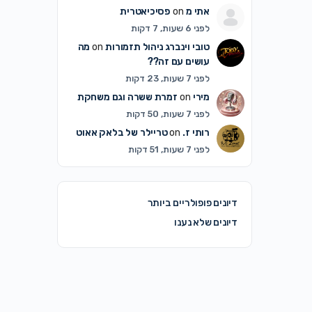
אתי מ
on
פסיכיאטרית
לפני 6 שעות, 7 דקות
טובי וינברג ניהול תזמורות
on
מה
עושים עם זה??
לפני 7 שעות, 23 דקות
מירי
on
זמרת ששרה וגם משחקת
לפני 7 שעות, 50 דקות
רותי ז.
on
טריילר של בלאק אאוט
לפני 7 שעות, 51 דקות
דיונים פופולריים ביותר
דיונים שלא נענו