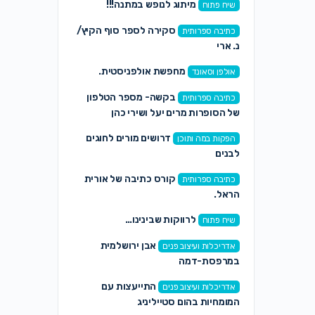
מיתוג לנופש במתנה!!!
שיח פתוח
סקירה לספר סוף הקיץ/
כתיבה ספרותית
נ. ארי
מחפשת אולפניסטית.
אולפן וסאונד
בקשה- מספר הטלפון
כתיבה ספרותית
של הסופרות מרים יעל ושירי כהן
דרושים מורים לחוגים
הפקות במה ותוכן
לבנים
קורס כתיבה של אורית
כתיבה ספרותית
הראל.
לרווקות שבינינו…
שיח פתוח
אבן ירושלמית
אדריכלות ועיצוב פנים
במרפסת-דמה
התייעצות עם
אדריכלות ועיצוב פנים
המומחיות בהום סטייליניג