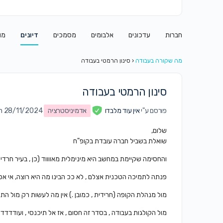
חברות
עדכונים
אלבומים
מסמכים
דיונים
מו
מה שקורה בעבודה
‹
סינון הרמטי בעבודה
סינון הרמטי בעבודה
פורסם ע"י
אין עוד מלבדו
אדמיניסטרציה
on 28/11/2024 ב9:51 
שלום,
שואלת בשביל חברה עובדת בקופ"ח
והחסימה שקיימת במחשב היא מינימלית מאווווד (כן , בעיר חרדית 
פנתה לתמיכה הטכנית אצלם , לא ככ הבינו מה היא רוצה, אי אפ
מול מנהלת הקופה (חרידית , כמובן .) אין מה לעשות רק מול הת
מול הקולגות בעבודה , בסדר זה חסום , אז אל תיכנסי , ועודדדד