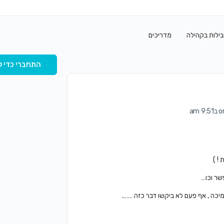
בילות בקהילה
מדריכים
התחברי כדי ל
am
! )
שר וכו…
מיכה , אף פעם לא ביקשו דבר כזה …….