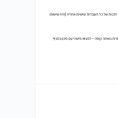
זכות של כל העובדות שישימו אחריה (ויהיו שישימו
רות באותה קופה – למצוא מישהי עם סינון בסניף