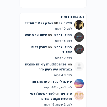
תגובות חדשות
מאקרופון
on
פארק לכיש – אשדוד
לפני 10 דקות
סטודיו גרפיטי
on
מיתוג עם תנועה
לפני 16 דקות
סטודיו גרפיטי
on
פארק לכיש –
אשדוד
לפני 19 דקות
on
yehuditbarzel
איזה אופציה
נכונה? או שיש רעיון אחר
לפני 48 דקות
שושנה לרפלד
on
פרשת ראה
לפני 1 שעה, 42 דקות
שרה וינר
on
לימודי טיפול רגשי
מחפשת מקום לימודים
לפני 2 שעות, 15 דקות