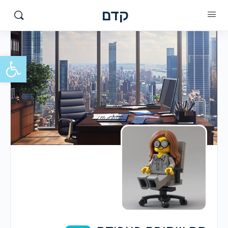
קדם
פתח סרגל