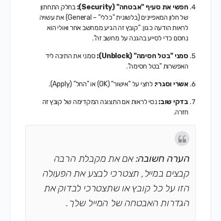
חפשי את סעיף "אבטחה" (Security):
בחלק התחתון
של חלון המאפיינים (בלשונית "כללי" – General) את עשויה
לראות הודעה כגון: "קובץ זה הגיע ממחשב אחר ואולי הוא
נחסם כדי לסייע בהגנה על מחשב זה".
סמני "בטל חסימה" (Unblock):
סמני את התיבה ליד
האפשרות "בטל חסימה".
אשרי וסגרי:
לחצי על "אישור" (OK) או "החל" (Apply).
בדקי שוב:
נסי לראות אם התצוגה המקדימה של קובץ זה
חזרה.
הערה חשובה:
אם את מקבלת הרבה
קבצים במייל, תצטרכי לבצע את הפעולה
הזו על כל קובץ או שתצטרכי לבדוק את
הגדרות האבטחה של המייל שלך.