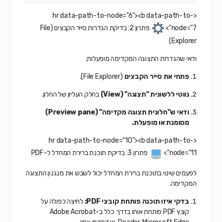
<hr data-path-to-node="6"><b data-path-to-
node="7">
פתרון 2: בדיקת הגדרות סייר הקבצים (File
Explorer)
ודאי שהגדרות התצוגה המקדימה מופעלות:
פתחי את סייר הקבצים
(File Explorer).
נווטי ללשונית "תצוגה" (View)
בחלק העליון של החלון.
ודאי ש"חלונית תצוגה מקדימה" (Preview pane)
מסומנת או מופעלת.
<hr data-path-to-node="10"><b data-path-to-
node="11">
פתרון 3: בדיקת תוכנת ברירת המחדל ל-PDF
לפעמים שינוי בתוכנת ברירת המחדל יכול לשבש את מנגנון התצוגה
המקדימה.
בדקי איזו תוכנה פותחת קובצי PDF:
לחיצה כפולה על
קובץ PDF פותחת אותו בדרך כלל ב-Adobe Acrobat