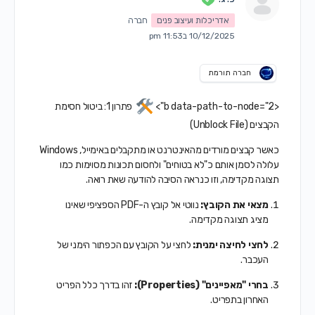
אדריכלות ועיצוב פנים
חברה
10/12/2025 ב11:53 pm
חברה תורמת
<b data-path-to-node="2">
פתרון 1: ביטול חסימת
הקבצים (Unblock File)
כאשר קבצים מורדים מהאינטרנט או מתקבלים באימייל, Windows
עלולה לסמן אותם כ"לא בטוחים" ולחסום תכונות מסוימות כמו
תצוגה מקדימה, וזו כנראה הסיבה להודעה שאת רואה.
מצאי את הקובץ:
נווטי אל קובץ ה-PDF הספציפי שאינו
מציג תצוגה מקדימה.
לחצי לחיצה ימנית:
לחצי על הקובץ עם הכפתור הימני של
העכבר.
בחרי "מאפיינים" (Properties):
זהו בדרך כלל הפריט
האחרון בתפריט.