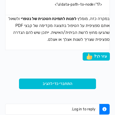
<ul data-path-to-node="17">
במקרה כזה, מומלץ
לפנות לתמיכה הטכנית של נטפרי
ולשאול
אותם ספציפית על הטיפול בתצוגה מקדימה של קבצי PDF
שהגיעו מחוץ לרשת הביתית/האישית. ייתכן שיש להם הגדרה
ספציפית שצריך לשנות אצלך או אצלם.
עזר לך?
התחברי כדי להגיב
Log in to reply.