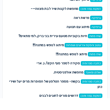
מחפשת לקנות שיר לבת מצווה—–
הפקות במה ותוכן
פרשת ראה
גרפיקה
מיתוג עם תנועה
גרפיקה
חיות בקוביות מטעם עירית בני ברק, למי מתאים?
שיח פתוח
מיתוג לנופש במתנה!!!
עיצוב והפקת אירועים ושמחות
מיתוג לנופש במתנה!!!
שיח פתוח
סקירה לספר סוף הקיץ/ נ. ארי
כתיבה ספרותית
מחפשת אולפניסטית.
אולפן וסאונד
בקשה- מספר הטלפון של הסופרות מרים יעל ושירי
כתיבה ספרותית
כהן
דרושים מורים לחוגים לבנים
הפקות במה ותוכן
קורס כתיבה של אורית הראל.
כתיבה ספרותית