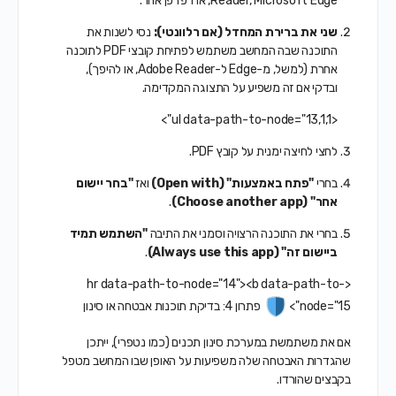
Reader, Microsoft Edge, או דפדפן אחר.
שני את ברירת המחדל (אם רלוונטי):
נסי לשנות את
התוכנה שבה המחשב משתמש לפתיחת קובצי PDF לתוכנה
אחרת (למשל, מ-Edge ל-Adobe Reader, או להיפך),
ובדקי אם זה משפיע על התצוגה המקדימה.
<ul data-path-to-node="13,1,1">
לחצי לחיצה ימנית על קובץ PDF.
בחרי
"פתח באמצעות" (Open with)
ואז
"בחר יישום
אחר" (Choose another app)
.
בחרי את התוכנה הרצויה וסמני את התיבה
"השתמש תמיד
ביישום זה" (Always use this app)
.
<hr data-path-to-node="14"><b data-path-to-
node="15">
פתרון 4: בדיקת תוכנות אבטחה או סינון
אם את משתמשת במערכת סינון תכנים (כמו נטפרי), ייתכן
שהגדרות האבטחה שלה משפיעות על האופן שבו המחשב מטפל
בקבצים שהורדו.