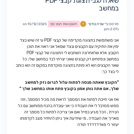
שאלה לגבי תצוגת קבצי PDF
במחשב
פורסם ע"י
שרה בודנר
חשבונאות ויעוץ מס
on 10/12/2025
ב2:07 pm
אני משתמשת בתצוגה מקדימה של קבצי PDF עי זה שיש בצד
ימין את התיקיה עם הקבצים ובצד שמאל אני רואה את תוכן
הקובץ, אלא שלאחרונה השתבש לי התצוגה של קבצי PDF
במחשב ונפתחים רק קבצים שאני יצרתי לבד במחשב שלי, כל
שאר הקבצים הוא לא פותח בתצוגה מוקדמת במקום זה הוא כותב
לי בצד כך:
"הקובץ שאתה מנסה לפתוח עלול לגרום נזק למחשב
שלך, אם אתה נותן אמון בקובץ פתח אותו במחשב שלך "
ואז אני חייבת לפתוח את המסמך לראות מה מכיל המסמך, וזה
ממש מסרבל לי את העבודה כי אני עובדת בהנח ממוחשב עם כל
הנירת , הכל מגיע במייל ואם אני צריכה לפתוח כל מסמך זה
מאריך את העבודה , מי שיודעת איך ניתן להחזיר מצב לקדמותו
יעזור לי מאדדדדדד תודה