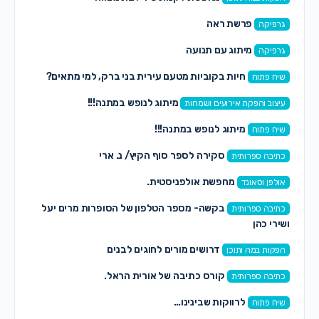
פרשת ראה
גרפיקה
מיתוג עם תנועה
גרפיקה
חיות בקוביות מטעם עירית בני ברק, למי מתאים?
שיח פתוח
מיתוג לנופש במתנה!!!
עיצוב והפקת אירועים ושמחות
מיתוג לנופש במתנה!!!
שיח פתוח
סקירה לספר סוף הקיץ/ נ. ארי
כתיבה ספרותית
מחפשת אולפניסטית.
אולפן וסאונד
בקשה- מספר הטלפון של הסופרות מרים יעל
כתיבה ספרותית
ושירי כהן
דרושים מורים לחוגים לבנים
הפקות במה ותוכן
קורס כתיבה של אורית הראל.
כתיבה ספרותית
לרווקות שבינינו…
שיח פתוח