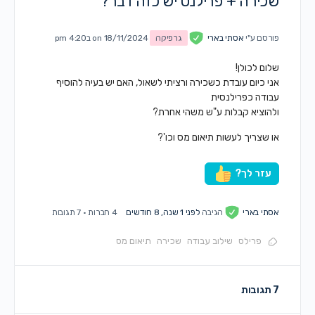
שכירה + פרילנס יש כזה דבר?
פורסם ע"י
אסתי בארי
גרפיקה
on 18/11/2024 ב4:20 pm
שלום לכולן!
אני כיום עובדת כשכירה ורציתי לשאול, האם יש בעיה להוסיף
עבודה כפרילנסית
ולהוציא קבלות ע"ש משהי אחרת?
או שצריך לעשות תיאום מס וכו'?
עזר לך?
אסתי בארי
הגיבה
לפני 1 שנה, 8 חודשים
4 חברות
·
7 תגובות
פרילס
שילוב עבודה
שכירה
תיאום מס
7 תגובות