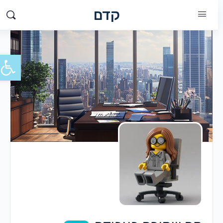
קדם
פתח סרג