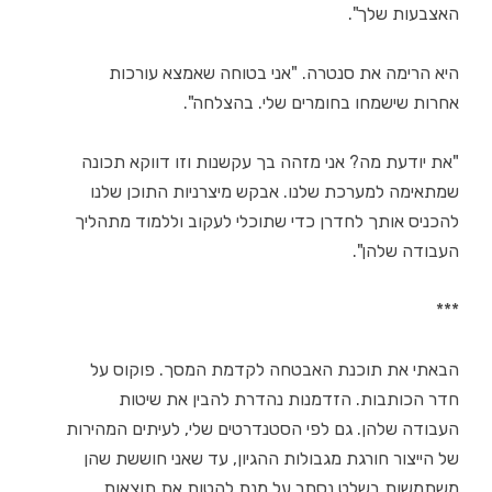
האצבעות שלך".
היא הרימה את סנטרה. "אני בטוחה שאמצא עורכות
אחרות שישמחו בחומרים שלי. בהצלחה".
"את יודעת מה? אני מזהה בך עקשנות וזו דווקא תכונה
שמתאימה למערכת שלנו. אבקש מיצרניות התוכן שלנו
להכניס אותך לחדרן כדי שתוכלי לעקוב וללמוד מתהליך
העבודה שלהן".
***
הבאתי את תוכנת האבטחה לקדמת המסך. פוקוס על
חדר הכותבות. הזדמנות נהדרת להבין את שיטות
העבודה שלהן. גם לפי הסטנדרטים שלי, לעיתים המהירות
של הייצור חורגת מגבולות ההגיון, עד שאני חוששת שהן
משתמשות בשלט נסתר על מנת להטות את תוצאות