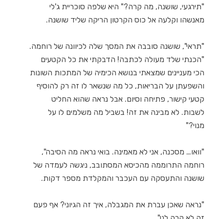
"תירגעי, שושנה, מה קרה?" היא שלפה סוכריית ג'לי
מאנשהו וקלעה אל כוס הקרטון הריקה שליד שושנה.
"תראי", שושנה סובבה את המסך שלה לכיוונה של רוחמה.
"הכנתי שלד מעולה לכתבה! הדבקתי את כל הקטעים
הכי מעניינים שמצאתי בנושא הכימיה של המתכות השונות
והשפעתן על הבריאות, כל מה שנשאר לו זה רק להוסיף
קטעי קישור, פתיחה וסיום. אבל נראה שהוא החליט
לשבות. לא מבינה את זה! בשביל מה משלמים לו על
מנוי?"
"וואו… מסכנה, אני לא מאמינה. בואי נראה מה הסיבה",
רוחמה התרוממה מהכיסא המסתובב, ניגשה לעמדה של
שושנה והתעסקה עם העכבר והמקלדת מספר דקות.
"נראה שאכן עברת את המגבלה, איך זה הגיוני? אף פעם
זה לא קרה לנו".