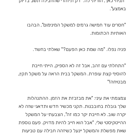
"תניחי כאן", הוריתי לה. "רק תיזהרי שהחבילה תשב בדיוק
באמצע".
"חסרים עוד חמישה גרמים למשקל המינימום", הבהבו
האותיות הכתומות.
פניה נפלו. "מה שמת כאן הפעם?" שאלתי בחשד.
"התחלתי עם זהב, אבל זה לא הספיק, הייתי חייבת
להוסיף קצת עופרת. המשקל בבית הראה על משקל תקין,
מבטיחה!"
צמצמתי את עיני: "את מבזבזת את הזמן. ההתנהלות
שלך גובלת בחובבנות. תקני מכשיר חדש ותדאגי שזה לא
יקרה שוב. לא חייבת יקר כמו זה", הצבעתי על המשקל
ההייטקיסטי שלי, "אבל הוא חייב להיות מדויק. פעם נוספת
שאת מפשלת והמשקל יינעל כשיזהה חבילה עם טביעות