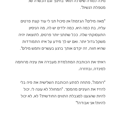
מילה למורה שיש לה תואר בחינוך וגם הכשרה של
מטפלת רגשית".
"מאה מילים? הגזמת! אין סיכוי! תני לי עוד קצת פרטים
עליה, בת כמה היא, כמה ילדים יש לה, מה הניסיון
התעסוקתי שלה. ככל שתתני יותר פרטים, לתוצאה יהיה
משקל גדול יותר. ואם יש לך מידע על איזו התמודדות
שהיא חווה, זה יקדם אותך ברגע בעשרים וחמש מילים".
ראיתי את הכותבת המתלמדת מעבירה את עיניה מרוחמה
למינדה, ובחזרה.
"רוחמה", פתחה לפתע הכותבת השלישית את פיה בלי
להזיז את העיניים מהמסך. "המחולל לא עונה לי, יכול
להיות שהגענו למגבלת התווים החודשית? לא, לא יכול
להיות! אני אבודה!"