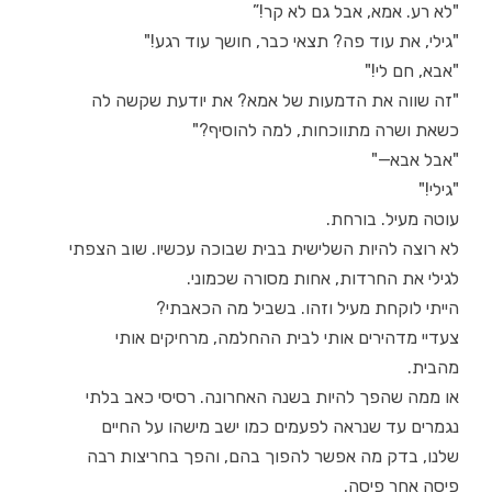
"לא רע. אמא, אבל גם לא קר!”
"גילי, את עוד פה? תצאי כבר, חושך עוד רגע!"
"אבא, חם לי!"
"זה שווה את הדמעות של אמא? את יודעת שקשה לה
כשאת ושרה מתווכחות, למה להוסיף?"
"אבל אבא—"
"גילי!"
עוטה מעיל. בורחת.
לא רוצה להיות השלישית בבית שבוכה עכשיו. שוב הצפתי
לגילי את החרדות, אחות מסורה שכמוני.
הייתי לוקחת מעיל וזהו. בשביל מה הכאבתי?
צעדיי מדהירים אותי לבית ההחלמה, מרחיקים אותי
מהבית.
או ממה שהפך להיות בשנה האחרונה. רסיסי כאב בלתי
נגמרים עד שנראה לפעמים כמו ישב מישהו על החיים
שלנו, בדק מה אפשר להפוך בהם, והפך בחריצות רבה
פיסה אחר פיסה.