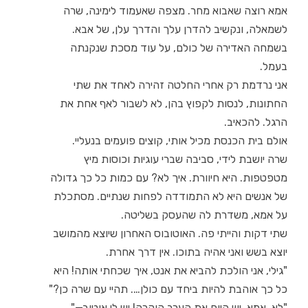
אמא רוצה שאבוא מחר. מצפה שאעמוד לימינה, שרה
לשמאלה, ונקשיב להדרן עלך והדרך עלן, של אבא.
בשמחה האדירה של כולם, על עוד מסכת שנקנתה
בעמל.
אני נרדמת רק אחרי החלטה זהירה לאחד את שתי
החתונות, לנסות לקפוץ בהן, לא לשבור לאף אחת את
הרגל. להכאיב.
אולם בית הכנסת מכיל אותי, קוצים פועמים בנעליי.
שרה יושבת לידי, סביבה שברי עוגיות וכוסות מיץ
מטפטפות. היא חיוורת. איך לא? עם כמות כל כך גדולה
של אנשים היא לא התמודדה לפחות שנתיים. מסתכלת
על אמא, משדרת לה שהעסק בשליטה.
שתי דקות והייתי פה. האוטובוס האחרון שיוצא מהמושב
יוצא בשש ואני אהיה בתוכו. אין דרך אחרת.
"גילי, אני הולכת להביא את אנט, איך שכחתי אותה! היא
כל כך אוהבת להיות ביחד עם כולן…. תהיי עם שרה כן?"
"לא, אמא, יש היום את הערב הוקרה! יש לי אוטוב—"