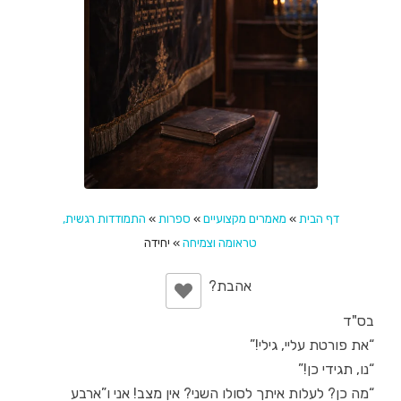
דף הבית
»
מאמרים מקצועיים
»
ספרות
»
התמודדות רגשית,
טראומה וצמיחה
»
יחידה
בס"ד
“את פורטת עליי, גילי!”
“נו, תגידי כן!”
“מה כן? לעלות איתך לסולו השני? אין מצב! אני ו”ארבע