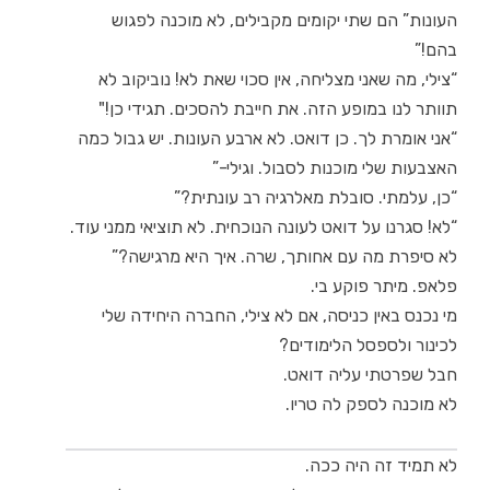
העונות” הם שתי יקומים מקבילים, לא מוכנה לפגוש
בהם!”
“צילי, מה שאני מצליחה, אין סכוי שאת לא! נוביקוב לא
תוותר לנו במופע הזה. את חייבת להסכים. תגידי כן!"
“אני אומרת לך. כן דואט. לא ארבע העונות. יש גבול כמה
האצבעות שלי מוכנות לסבול. וגילי-”
“כן, עלמתי. סובלת מאלרגיה רב עונתית?”
“לא! סגרנו על דואט לעונה הנוכחית. לא תוציאי ממני עוד.
לא סיפרת מה עם אחותך, שרה. איך היא מרגישה?”
פלאפ. מיתר פוקע בי.
מי נכנס באין כניסה, אם לא צילי, החברה היחידה שלי
לכינור ולספסל הלימודים?
חבל שפרטתי עליה דואט.
לא מוכנה לספק לה טריו.
לא תמיד זה היה ככה.