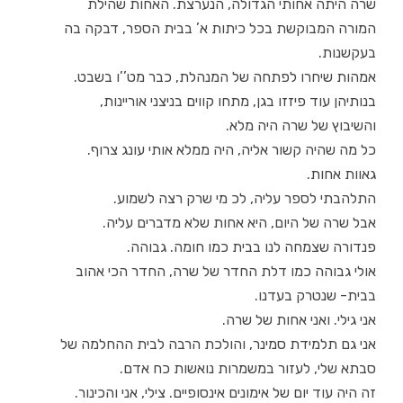
שרה היתה אחותי הגדולה, הנערצת. האחות שהילת
המורה המבוקשת בכל כיתות א’ בבית הספר, דבקה בה
בעקשנות.
אמהות שיחרו לפתחה של המנהלת, כבר מט’’ו בשבט.
בנותיהן עוד פיזזו בגן, מתחו קווים בניצני אוריינות,
והשיבוץ של שרה היה מלא.
כל מה שהיה קשור אליה, היה ממלא אותי עונג צרוף.
גאוות אחות.
התלהבתי לספר עליה, לכ מי שרק רצה לשמוע.
אבל שרה של היום, היא אחות שלא מדברים עליה.
פנדורה שצמחה לנו בבית כמו חומה. גבוהה.
אולי גבוהה כמו דלת החדר של שרה, החדר הכי אהוב
בבית- שנטרק בעדנו.
אני גילי. ואני אחות של שרה.
אני גם תלמידת סמינר, והולכת הרבה לבית ההחלמה של
סבתא שלי, לעזור במשמרות נואשות כח אדם.
זה היה עוד יום של אימונים אינסופיים. צילי, אני והכינור.