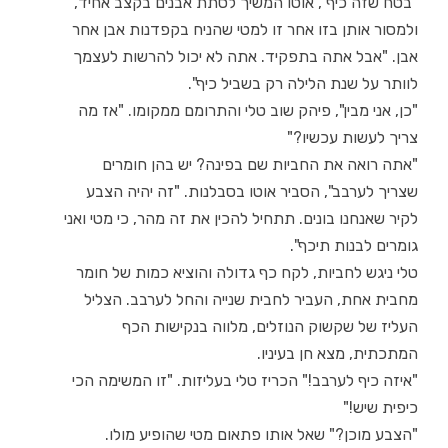
"בטח שזה כיף", אוטו המשיך לסתת אבנים בקצב אחיד,
ולמסור אותן בזו אחר זו למטי שהניח בקפדנות אבן אחר
אבן. "אבל אתה בתפקיד. אתה לא יכול להרשות לעצמך
לוותר על שנת הלילה רק בשביל כיף".
"כן, אני מבין", פיהק שוב טלי והתרומם ממקומו. "אז מה
צריך לעשות עכשיו?"
"אתה רואה את החביות שם בפינה? יש בהן חומרים
שצריך לערבב", הסביר אוטו בסבלנות. "זה יהיה הצבע
לקיר שאנחנו בונים. תתחיל להכין את זה מהר, כי מטי ואני
גומרים לבנות תיכף".
טלי ניגש לחביות, לקח כף גדולה והוציא כמות של חומר
מחבית אחת, העביר לחבית שנייה והחל לערבב. הצליל
העליז של שקשוק הנוזלים, מלווה בנקישות הכף
המתכתית, מצא חן בעיניו.
"איזה כיף לערבב!" הכריז טלי בעליזות. "זו המשימה הכי
כיפית שיש!"
"הצבע מוכן?" שאל אותו פתאום מטי שהופיע מולו.