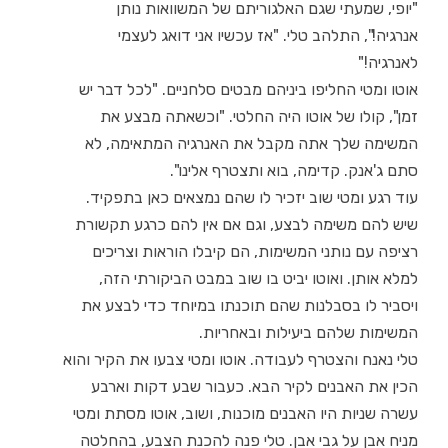
"יופי, שמעתי שגם האלגוריתם של המשוואות נותן
אנרגיה!", התלהב טלי. "אז עכשיו אני דואג לעצמי
לאנרגיה!"
אוטו ומטי החליפו ביניהם מבטים סלחניים. "לכל דבר יש
זמן", קולו של אוטו היה החלטי. "וכשאתה מבצע את
המשימה שלך אתה מקבל את האנרגיה המתאימה, לא
סתם ג'אנק. קדימה, בוא ותצטרף אלינו".
עוד רגע ומטי שוב יזכיר לו שהם נמצאים כאן בתפקיד.
שיש להם משימה לבצע, וגם אם אין להם כרגע תקשורת
רציפה עם נותני המשימות, הם קיבלו הוראות וצריכים
למלא אותן. ואוטו יביט בו שוב במבט הביקורתי הזה,
ויסביר לו בסבלנות שהם תוכנתו במיוחד כדי לבצע את
המשימות שלהם ביעילות ובאחריות.
טלי נאנח והצטרף לעבודה. אוטו ומטי צבעו את הקיר והוא
הכין את האבנים לקיר הבא. כעבור שבע דקות וארבע
עשרה שניות היו האבנים מוכנות, ושוב, אוטו מסתת ומטי
מניח אבן על גבי אבן. טלי פנה להכנת הצבע, בהחלטה