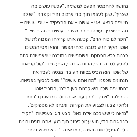
נחושה להתמסר הפעם למשימה. "עכשיו עושים מה
שצריך", שינן לעצמו תוך כדי ערבוב זהיר וקפדני. "יש לנו
משימה לבצע. אני – עושה – את התפקיד – שלי. עושים –
מה – שצריך. עושים – מה שצריך. עושים – מה – שצ…"
"חסר לנו כוח אדם", קטעה אותו קריאתו המבוהלת של
אוטו. הקיר הגיע לגובה בלתי אפשרי, והוא ומטי המשיכו
לבנות ללא הפסקה, משתמשים בתוכנה שמאפשרת להם
להגיע לגובה. דיגי, הכוח הרזרבי, הגיע מייד לקול קריאתו
של אוטו. הוא הביט בצוות העובד, מנסה לעבד את
הנתונים שלפניו. "מה אתם עושים?" שאל לבסוף בפליאה.
"המשימה שלנו היא לבנות כאן דירה", הסביר אוטו
בבהילות. "וצריך להכין עוד אבנים ולסתת אותן ולבנות
ולהכין צבע ולצבוע את הקירות. ואנחנו לא מספיקים".
"נראה לי שיש לכם איזה באג", קבע דיגי בענייניות. "הקיר
כבר גבוה מדי, הוא עלול ליפול תוך רגע. אתם בונים ובונים
בלי להפעיל שום חשיבה, כמו איזה…" הוא חיפש דימוי