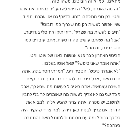
מתאים. "כמו איזה רובוטים, משהו כזה".
"זה מה שאנחנו, לא?" הדימוי לא העליב במיוחד את אוטו
ומטי. רק טלי התלהב: "זהו, בדיוק! גם אני אמרתי תמיד
שאי אפשר לעשות רק מה שצריך כמו רובוט!"
"חייבים לעשות מה שצריך", דיגי תיקן את טלי בעדינות.
"אבל מה שאתם עושים פה זו טעות. אתם עובדים כמו
חסרי בינה, זה הכל".
הביטוי האחרון כבר פגע אנושות באגו של אוטו ומטי.
"אתה אומר שאני טיפש?" שאל אוטו בעלבון.
"לא אמרתי טיפש", הסביר דיגי. "אמרתי חסר בינה. אתה
חכם מאוד, אבל בינה זה להבין דבר מתוך דבר. קצת
חשיבה עצמאית. אתה לא יכול לעשות מה שבא לך, אבל
מצד שני גם לא צריך לעשות מה שאומרים לך בלי להבין
ולחשוב. יש מטרה, אתה צריך להגיע אליה. למצוא את
הדרך. אם צריך לבנות כאן דירה, למה צריך שהקיר יהיה
כל כך גבוה? ומה עם חלונות ודלתות? האם נסתתרה
בינתכם?"