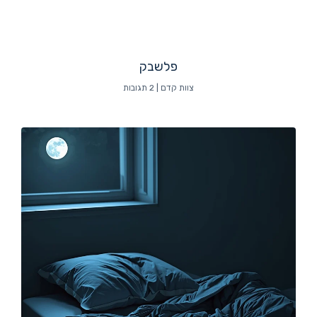
פלשבק
צוות קדם
2 תגובות