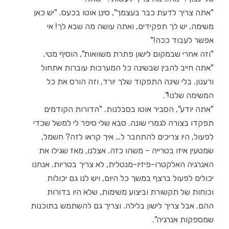
"אתה צריך לדעת כבר בעצמך", סינן אוטו בכעס. "יש כאן
משימה, יש לך תפקידים, ואתה עושה מה שבא לך! אי
אפשר לעבוד ככה!"
"וזה אחרי שבמקום לישון פתרת משוואות", הוסיף מטי.
"אתה חייב להבין שבשינה כל המערכות עוברות אתחול
ורענון. בלי שינה התפקוד שלך יורד, וזה הורס את כל
המשימה שלנו!".
"אתה יודע", הסביר אוטו בסבלנות. "הדורות הקודמים
תפקדו בצורה לגמרי שונה. סבא שלי סיפר לי למשל שכדי
לפעול, היו צריכים להתחבר ל… איך קראו לזה? חשמל,
שמטעין איזו בטרייה – משהו כזה. אצלנו, מאז שגילו את
האנרגיה האלקטרו-פיזיו-מנטלית, לא צריך בטריות. אנחנו
יכולים לפעול ברצף במשך כל היום, ויש לנו גם יכולות
וכוחות של תקשורת וביצוע משימות, שלא היו בדורות
ההם. אבל צריך לישון בלילה. וצריך גם להשתמש בתוכנות
שמספקות אנרגיה".