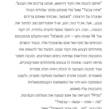
"סיימנו לבנות את הקיר הראשון, אנחנו צריכים את הצבע".
"איזה צבע?" שאל טלי מופתע מתוך שלולית הנוזל
שניגרה על הרצפה. "מצטער, שכחתי שאתם צריכים
צבע… אוף, אין לי כוח. רגע, יש לי אלגוריתם טוב לפתור את
הבעיה… הנה, רוב החומר נאסף לחבית בחזרה, זה ייקח
עוד 14 שניות וחצי – זהו, מושלם!" הוא התעלם מהמבטים
הנוזפים של מטי ושל אוטו שהצטרף אליו. ובעוד השניים
מתחילים לצבוע את הקיר שבנו, הפעיל טלי להנאתו את
התוכנות החדשות שפיתח בימים האחרונים. תוכנה לשינוי
מראה חיצוני, שיוותה לו צבעים מתחלפים ואטרקטיביים,
ועוד תוכנה העניקה לו יכולת ראייה תלת ממדית
משופרת. תוכנה אחרת השמיעה מוסיקה סוערת, ולקצב
המוסיקה הוא חזר אל המשוואות הקונספטואליות
החביבות עליו מאמש.
"טלי!!!" הקריאה של אוטו קטעה את פעילותו הנמרצת.
"מה – אתה – עושה – עכשיו?"
טלי נבוך. "מה… מה צריך לעשות?" שאל.