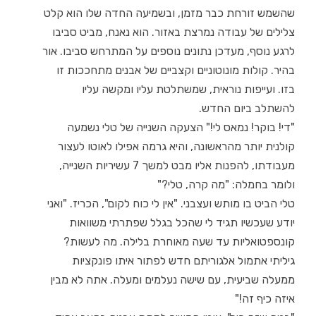
שהשמש זורחת כבר מזמן, ובשמיעה החדה שלו הוא קלט
צלילים של עבודה נמרצת באזור. הוא נאנח, מביט סביבו
לרגע נוסף, מעדכן נתונים נוספים על המתרחש סביבו. אור
בהיר. קולות מונוטוניים וקצביים של אבנים מתחככות זו
בזו. ועייפות נוראית, שמשתלטת עליו ומקשה עליו
להשתלב ביום החדש.
"די! בוקר! נמאס לי!" הצעקה השנייה של טלי נשמעה
קולנית יותר מהראשונה, והיא גרמה אפילו לאוטו לעצור
מעבודתו, להפנות אליו מבט למשך 7 עשיריות השנייה,
ולומר בחמלה: "מה קרה, טלי?"
טלי הביט בו מותש ועצבני. "אין לי כוח לקום", הכריז. "ואני
יודע שעכשיו תגיד לי שהכל בגלל שפתרתי משוואות
קונספטואליות עד שעה מאוחרת בלילה. מה לעשות?
גיליתי אתמול אלגוריתם חדש לפתור איתו פונקציות
ממעלה שביעית, עם שישה נעלמים ומעלה. אתה לא מבין
איזה כיף זה!"