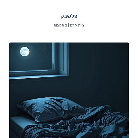
פלשבק
צוות קדם
2 תגובות