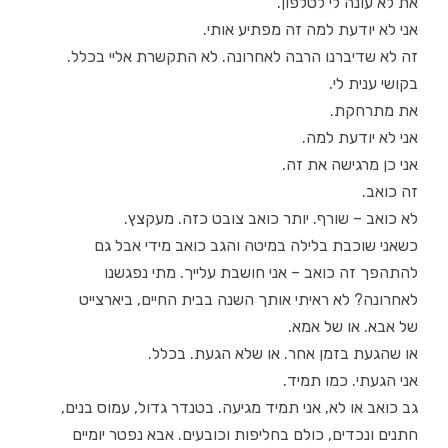
את לא עונה לי לטלפון.
אני לא יודעת למה זה מפתיע אותי.
זה לא שדיברנו הרבה לאחרונה. לא התקשרת אליי בכלל.
בקושי ענית לי.
את מתרחקת.
אני לא יודעת למה.
אני כן מרגישה את זה.
זה כואב.
לא כואב – שורף. יותר כואב צובט כזה. מעקצץ.
כשאני שוכבת בלילה במיטה והגב כואב מידי אבל גם
להתהפך זה כואב – אני חושבת עלייך. מתי נפגשנו
לאחרונה? לא ראיתי אותך השנה בבית החיים, ביארצייט
של אבא. או של אמא.
או שהגעת בזמן אחר. או שלא הגעת. בכלל.
אני הגעתי. כמו תמיד.
גב כואב או לא, אני תמיד מגיעה. בטנדר גדול, עמוס בנים,
חתנים ונכדים, כולם בחליפות וכובעים. אבא נפטר יומיים