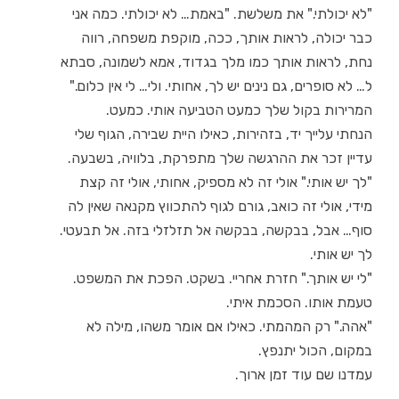
"לא יכולתי." את משלשת. "באמת… לא יכולתי. כמה אני
כבר יכולה, לראות אותך, ככה, מוקפת משפחה, רווה
נחת, לראות אותך כמו מלך בגדוד, אמא לשמונה, סבתא
ל… לא סופרים, גם נינים יש לך, אחותי. ולי… לי אין כלום."
המרירות בקול שלך כמעט הטביעה אותי. כמעט.
הנחתי עלייך יד, בזהירות, כאילו היית שבירה, הגוף שלי
עדיין זכר את ההרגשה שלך מתפרקת, בלוויה, בשבעה.
"לך יש אותי." אולי זה לא מספיק, אחותי, אולי זה קצת
מידי, אולי זה כואב, גורם לגוף להתכווץ מקנאה שאין לה
סוף… אבל, בבקשה, בבקשה אל תזלזלי בזה. אל תבעטי.
לך יש אותי.
"לי יש אותך." חזרת אחריי. בשקט. הפכת את המשפט.
טעמת אותו. הסכמת איתי.
"אהה." רק המהמתי. כאילו אם אומר משהו, מילה לא
במקום, הכול יתנפץ.
עמדנו שם עוד זמן ארוך.