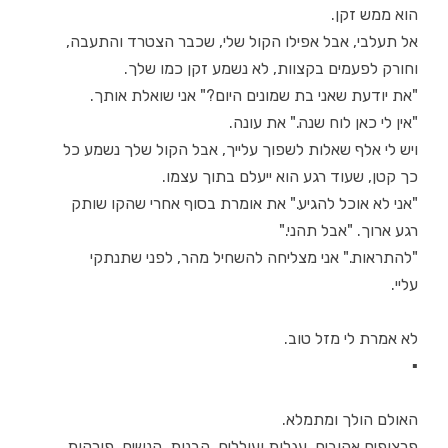
הוא ממש זקן.
אל תעלבי, אבל אפילו הקול שלי, שכבר הצטרד והתעבה,
וחורק לפעמים בקצוות, לא נשמע זקן כמו שלך.
"את יודעת שאני בת שמונים היום?" אני שואלת אותך.
"אין לי כאן לוח שנה." את עונה.
ויש לי אלף שאלות לשפוך עלייך, אבל הקול שלך נשמע כל
כך קטן, שעוד רגע הוא ייעלם בתוך עצמו.
"אני לא אוכל להגיע." את אומרת בסוף אחרי שהקו שותק
רגע ארוך. "אבל תהני."
"להתראות." אני מצליחה להשחיל מהר, לפני שתנתקי
עליי.
לא אמרת לי מזל טוב.
▪
האולם הולך ומתמלא.
פרצופים אהובים. עגלות ועוללים. הבנות, הנשים, פורקות