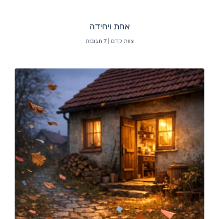
אחת ויחידה
צוות קדם
7 תגובות