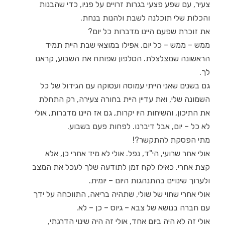
צעיר, עם שפע פצעי בגרות זרויים על פניו, כדי שהבנות
והכלות שלי תוכלנה לשבת ולהנות בנחת.
את זוכרת שפעם היינו מדברות כל יום?
ממש – ממש – כל יום. אפילו במוצאי שבת היית תמיד
הראשונה שמצלצלת. הטלפון שפותח את השבוע, קראנו
לך.
גם בשנים שאני הייתי עמוסה ועסוקה עם הגידול של כל
השמונה שלי, ואת עדיין היית בחורה צעירה, רק התחלת
את התיכון, והשיחות היו יקרות, גם אז היינו מדברות, אולי
לא כל – יום, אבל דיברנו. לפחות פעם בשבוע.
מתי הפסקת להתקשר?!
אולי אחר שרועי, הי"ד, נפל. אולי לא מיד אחרי כן, אלא
קצת אחרי. כאילו לקח זמן לתודעה שלך לעכל את המצב
ולערוך שינויים בהתנהגות היום – יומית.
אולי אחרי שחוי של שולי, שתהיה בריאה, התווכחה על ידך
עם חברה בנושא של צבא – גיוס – כן – לא.
אולי זה לא היה ביום אחד, אולי זה היה שינוי הדרגתי,