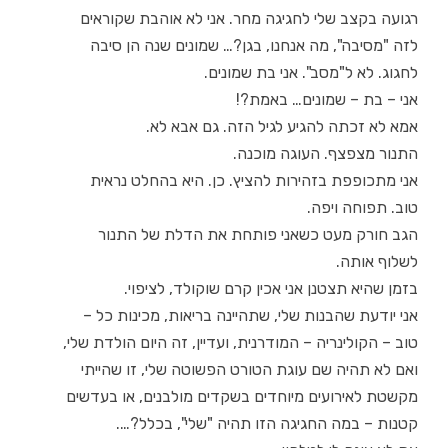
רגועה בקצב שלי לחגיגה מחר. אני לא אוהבת שקוראים
לזה "מסיבה", מה אנחנו, בגן?… שמונים שנה הן סיבה
לחגוג. לא ל"מסב". אני בת שמונים.
אני – בת – שמונים… באמת?!
אמא לא זכתה להגיע לגיל הזה. גם אבא לא.
התנור מצפצף. העוגה מוכנה.
אני מתכופפת בזהירות להציץ. כן. היא בהחלט נראית
טוב. תפוחה ויפה.
הגב חורק מעט כשאני פותחת את הדלת של התנור
לשלוף אותה.
בזמן שהיא תצטנן אני אכין קרם שוקולד, לציפוי.
אני יודעת שהבנות שלי, שתהיינה בריאות, מכינות כל –
טוב – הקולינריה – המודרנית, ועדיין, זה היום הולדת שלי,
ואם לא תהיה שם עוגת הטורט הפשוטה שלי, זו שהייתי
מקשטת לאירועים מיוחדים בשקדים מולבנים, או בעדשים
קטנות – במה החגיגה הזו תהיה "שלי", בכלל?….