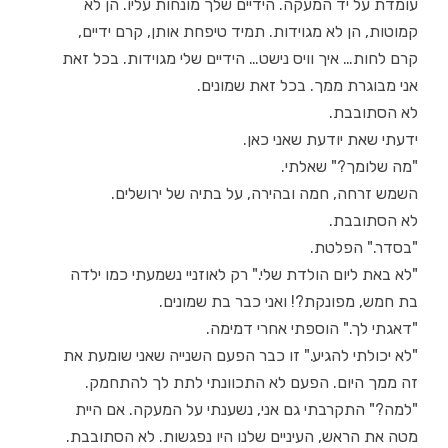
עומדת על יד המעקה. הידיים שלך מונחות עליו. הן לא
קמוטות, הן לא מגוידות. תמיד טיפחת אותן, קרם ידיים,
קרם לחות… איך וויס נישט… הידיים שלי מגוידות. בכל זאת
אני מבוגרת ממך. בכל זאת שמונים.
לא הסתובבת.
ידעתי שאת יודעת שאני כאן.
"מה שלומך?" שאלתי.
השמש זרחה, חמה ובהירה, על בתיה של ירושלים.
לא הסתובבת.
"בסדר." הפלטת.
"לא באת ליום הולדת שלי." רק לאוזניי נשמעתי כמו ילדה
בת חמש, מפונקת?! ואני כבר בת שמונים.
"דאגתי לך." הוספתי אחרי דמימה.
"לא יכולתי להגיע." זו כבר הפעם השנייה שאני שומעת את
זה ממך היום. הפעם לא התכוונתי לתת לך להתחמק.
"למה?" התקרבתי גם אני, נשענתי על המעקה. אם היית
מטה את הראש, העיניים שלנו היו נפגשות. לא הסתובבת.