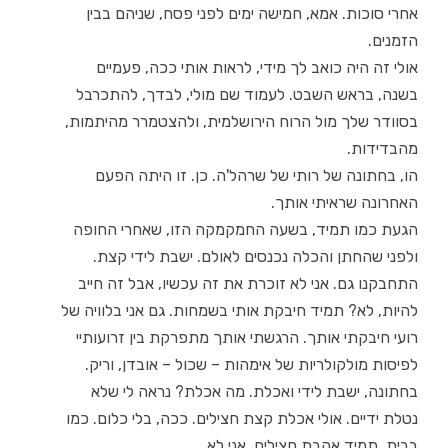
אחרי סוכות. אמא, חמישה ימים לפני פסח, שניהם בבין
הזמנים.
אולי זה היה כואב לך מידי, לראות אותי ככה, פעמיים
בשנה, בראש השבט. לעמוד שם מולי, לבדך, להתכרבל
בסוודר שלך מול הרוח הירושלמית, ולהצטמרר מהיתמות,
מהבדידות.
הו, בחתונה של רותי של שרהל'ה. כן. זו היתה הפעם
האחרונה שראיתי אותך.
הגעת כמו תמיד, בשעה החמקמקה הזו, שאחרי החופה
ולפני שהחתן והכלה נכנסים לאולם. ישבת לידי קצת.
התחבקנו גם. אני לא זוכרת את זה עכשיו, אבל זה חייב
להיות, לא? תמיד חיבקת אותי בשמחות. גם אני בלוויה של
רועי חיבקתי אותך. הרגשתי אותך מתפרקת בין זרועותיי
לפיסות מולקולריות של אימהות – שכול – אובדן, וריק.
בחתונה, ישבת לידי ואכלת. מה אכלת? נראה לי שלא
נטלת ידיים. אולי אכלת קצת חצילים. ככה, בלי כלום. כמו
בבית. תמיד אהבת חצילים. אני לא.