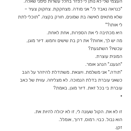
העצמי שלי לא נותן לי לפזר בחלל עשרות סימני שאלה.
"כנראה נאבד לי." אני מודה. מצחקקת. צחקוק צעיר –
שלא מתאים לאישה בת שמונים, חורק בקצה. "תוכלי לתת
לי אותו?"
היא מכתיבה לי את הספרות, אחת לאחת.
מה יש לך, אחות? את רק בת שישים וחמש. דיור מוגן,
עכשיו? השתגעת?
המונית עוצרת.
"הגענו." הנהג אומר.
"תודה." אני משלמת. ויוצאת. משתדלת להיזהר על הגב
כשאני עוברת בדלת הנמוכה. לא מצליחה. עווית של כאב
עוברת בי בכל זאת. דיור מוגן, באמת?
▪
זו לא את. הקול שעונה לי, זו לא יכולה להיות את.
הוא נבול. כבוי. רמוס, דרוך, אומלל.
זקן.