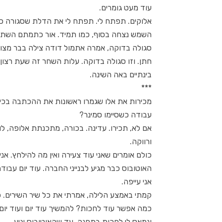
עוד מעט גומרים.
אלוקים. תפתח לי. תפתח לי את הדלת שסגורה כ
השמש נצחה בסוף, כמו תמיד. אור כתמתם השתלט
סגולה בדוקה, אמרה אתמול דודה צילה בבר מצוו
חתן. וזו סגולה בדוקה. עלות השחר זה שעת רצון. 
בינתיים באה השינה.
***
מכירות את אלו שגמרו ראשונות את ההכתבה בכיתה
עבודה כשסיימו סמינר?
אם לא, תכירו. עדינה. בכורה, מתכנתת אלופה, ל
ורווקה.
כולם אומרים שאני עוד צעירה ואין מה להילחץ. אני
האוטובוס כבר מגיע לבנייני החברה. עוד יום עבוד
אני עייפה.
קמתי באמצע הלילה, אמרתי את כל שיר השירים. כי
כמה אפשר עוד לחכות? להמשיך עוד יום ועוד יום
ונמאס לי לחכות בתחנה, עד שהאוטובוס יגיע.