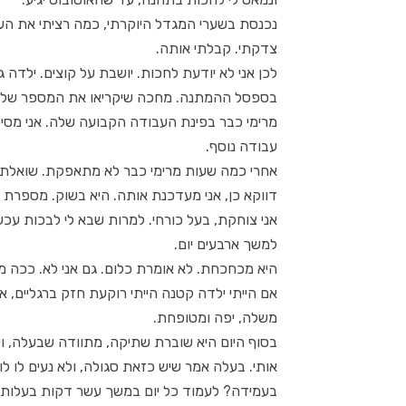
נכנסת בשערי המגדל היוקרתי, כמה רציתי את העבוד
צדקתי. קבלתי אותה.
לכן אני לא יודעת לחכות. יושבת על קוצים. ילדה
בספסל ההמתנה. מחכה שיקריאו את המספר שלה. ו
מרימי כבר בפינת העבודה הקבועה שלה. אני מסי
עבודה נוסף.
אחרי כמה שעות מרימי כבר לא מתאפקת. שואלת 
דווקא כן, אני מעדכנת אותה. היא בשוק. מספרת 
אני צוחקת, בעל כורחי. למרות שבא לי לבכות עכ
למשך ארבעים יום.
היא מכחכחת. לא אומרת כלום. גם אני לא. ככה 
אם הייתי ילדה קטנה הייתי רוקעת חזק ברגליים, א
משלה, יפה ומטופחת.
בסוף היום היא שוברת שתיקה, מתוודה שבעלה, וי
אותי. בעלה אמר שיש כזאת סגולה, ולא נעים לו ל
בעמידה? לעמוד כל יום במשך עשר דקות בעלות