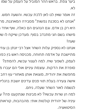
ביער צפת. בראש ההר המוביל על העמק על שמו 
לא.
זה אומר שאין לנו לאן ללכת עכשיו. והשעה חמש. א
"אנחנו לא בסכנת נפשות" מסבירה המארגנת, מרגי
היא רק בן אדם. וגם הנהגים הם כאלה, ואף אחד 
מישהו בשם חגי מתנדב בסוף. מעדכן שייקח לו שע
שעה!
אנחנו לא נספיק עלות השחר אצל רבי יונתן בן עוז
מתיישבת על אדמה תחוחה, מכניסה ראש בין כפות
לעמק, לשפוך שיח. למה לעצור עכשיו, להמתין?
סופרת את הדקות. עוצמת עיניים אולי הם יעברו מה
מחפשת את יהודית, מוצאת אותן מאחורי עץ רחב ממ
אישה צעירה בעלת תווי פנים עדינים יושבת ברגלי
לנשמה לאור השחר שעלה, ניחם.
למה הן שרות עכשיו? לא מבינות שנתקענו פה? עוש
עיניה של יהודית קולטות אותי. מהבהבות, קוראות
הסיטואציה.