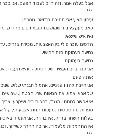
אבל בעלה אמר. וזה חייב לעבוד הפעם. אני כבר
***
עיתון מציץ אלי מתיבת הדואר. גוטרמן.
כאב מעקצץ ביד שמושכת קובץ דפים מהודק. מתי 
ואין איש שישאל.
הדפים עוברים לי בין האצבעות. מכירת בגדים. ע
נסיעה לעמוקה ביום חמישי.
נסיעה לעמוקה!
אני כבר ביום העשירי של הסגולה, והיא תעבוד, אנ
אותה פעם.
אני חייבת להזיז עניניים. אתמול חגגתי שלוש שני
של אבא ואמא, את הגאווה שלי. הבטחון. שבועיים 
אי אפשר להמתין מנגד, לחכות לים שייקרע. צריך 
ספרות מחוספסות נמעכות תחת אצבעותי, קול אד
בעלות השחר בדיוק. אין ברירה, אני אעמוד באוטו
אין התחמקות מלעמוד. ארוכה הדרך לשידוך, וכו
***