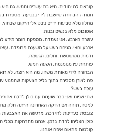
קוראים לה יהודית. היא בת עשרים וחמש. גם היא 
חמודה הבחורה שיושבת לידי בנסיעה. מספרת בק
מחלון מלא טביעות ידיים ניבט אלי הייקום שבחוץ. ק
אוטובוס מלא בנשים ובנות.
עשרה לארבע. אני נעמדת, מספקת חומר מידע למי 
ארבע וחצי. מניחה ראש על משענת מרופדת. עוצמת
ודמות מטושטשת. וחלום. הגשמה.
פותחת עין מנומנמת, השעה חמש.
הבחורה לידי מאותת משהו. מה היא רוצה, לא רואה
פה לאוזן מסבירה בתוך בליל הצעקות שהמנוע עו
עולה באש?
שתי שניות ואני כבר שועטת עם כולן לדלת אחורית. 
למטה, תוהה אם הדקה האחרונה הייתה חלק מחלו
צובטת בעדינות לחי רכה, מרגישה את האצבעות תו
כולן הצליחו לרדת בזמן. אנחנו מתרחקות מכלי ה
קולטות פתאום איפה אנחנו.