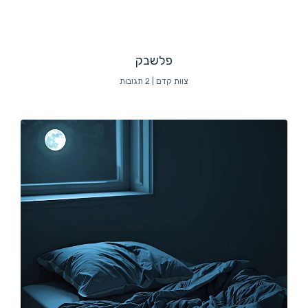
פלשבק
צוות קדם
2 תגובות