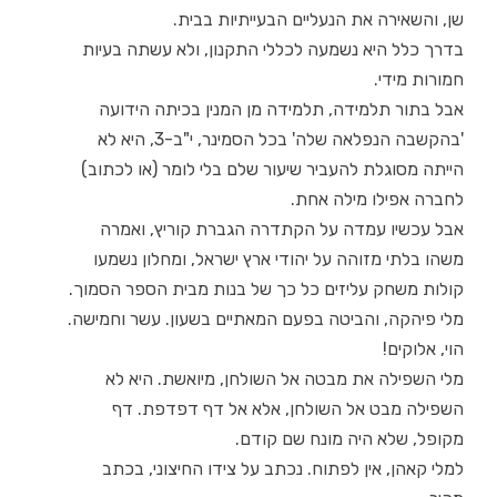
שן, והשאירה את הנעליים הבעייתיות בבית.
בדרך כלל היא נשמעה לכללי התקנון, ולא עשתה בעיות
חמורות מידי.
אבל בתור תלמידה, תלמידה מן המנין בכיתה הידועה
'בהקשבה הנפלאה שלה' בכל הסמינר, י"ב-3, היא לא
הייתה מסוגלת להעביר שיעור שלם בלי לומר (או לכתוב)
לחברה אפילו מילה אחת.
אבל עכשיו עמדה על הקתדרה הגברת קוריץ, ואמרה
משהו בלתי מזוהה על יהודי ארץ ישראל, ומחלון נשמעו
קולות משחק עליזים כל כך של בנות מבית הספר הסמוך.
מלי פיהקה, והביטה בפעם המאתיים בשעון. עשר וחמישה.
הוי, אלוקים!
מלי השפילה את מבטה אל השולחן, מיואשת. היא לא
השפילה מבט אל השולחן, אלא אל דף דפדפת. דף
מקופל, שלא היה מונח שם קודם.
למלי קאהן, אין לפתוח. נכתב על צידו החיצוני, בכתב