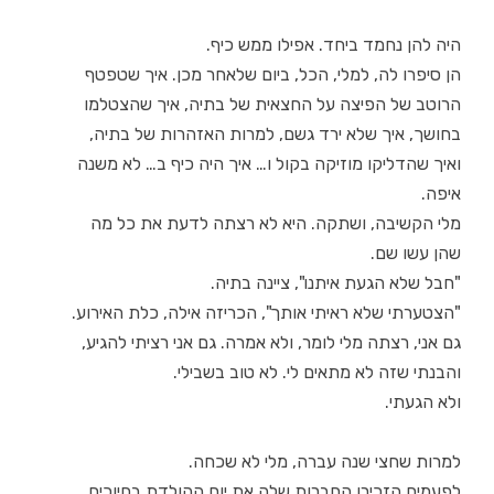
היה להן נחמד ביחד. אפילו ממש כיף.
הן סיפרו לה, למלי, הכל, ביום שלאחר מכן. איך שטפטף
הרוטב של הפיצה על החצאית של בתיה, איך שהצטלמו
בחושך, איך שלא ירד גשם, למרות האזהרות של בתיה,
ואיך שהדליקו מוזיקה בקול ו… איך היה כיף ב… לא משנה
איפה.
מלי הקשיבה, ושתקה. היא לא רצתה לדעת את כל מה
שהן עשו שם.
"חבל שלא הגעת איתנו", ציינה בתיה.
"הצטערתי שלא ראיתי אותך", הכריזה אילה, כלת האירוע.
גם אני, רצתה מלי לומר, ולא אמרה. גם אני רציתי להגיע,
והבנתי שזה לא מתאים לי. לא טוב בשבילי.
ולא הגעתי.
למרות שחצי שנה עברה, מלי לא שכחה.
לפעמים הזכירו החברות שלה את יום ההולדת בחיוכים,