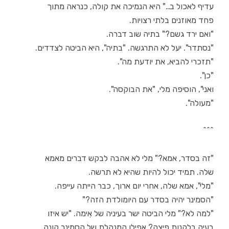
עדיף לאכול ב…" היא הנמיכה את קולה, כנראה מתוך
פחד מאוזנים בלתי רצויות.
"ואם ירד גשם?" בתיה שוב דברה.
"נסתדר". יעל לא התרגשה. "בתיה", היא הביטה לצדדים.
"תזכרי להביא, את יודעת מה".
"כן".
ואני", הוסיפה מלי, "את הבוקסה".
"מעולה".
^^^
"זה בסדר, אמא?" מלי לא אהבה לבקש דברים מאמא
שלה. תמיד יכול להיות שהיא לא תרשה.
"מלי", אמא שלה, אחרי יום ארוך, כבר הייתה עייפה.
"הסמינר יהיה בסדר עם היומולדת הזה?"
"למה לא?" מלי הביטה ישר בעיניה של אִימה. "יש איזו
בעיה בלקנות פיצה? אפילו המנהלת של הסמינר קונה