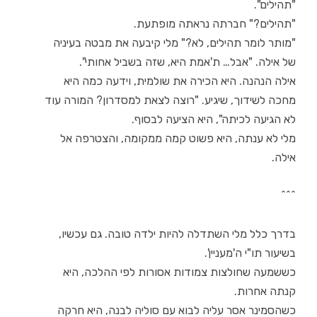
"תהילים".
"תהילים?" חברתה נראתה מופתעת.
"מותר לומר תהילים, לא?" מלי קיבעה את מבטה בעיניה
של אילה. "אבל… ת'אמת היא, שזה בשביל אחותי".
אילה הנהנה. היא הכירה את שולמית, וידעה כמה היא
מחכה לשידוך, שיגיע. "רוצה לצאת למסדרון? המורה עוד
לא הגיעה לכיתה", היא הציעה לבסוף.
מלי לא ענתה, היא פשוט קמה ממקומה, והצטרפה אל
אילה.
^^^
בדרך כלל מלי השתדלה להיות ילדה טובה. גם עכשיו,
בשיעור תו"י ה'מעניין'.
כששמעה שחולצות צמודות אסורות לפי ההלכה, היא
קנתה אחרות.
כשהסמינר אסר עליה לבוא עם סוליה לבנה, היא חרקה