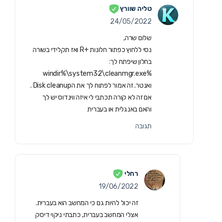
טליה שוורץ
24/05/2022
שלום שרה,
נסי ללחוץ כפתור חלונות +R ואז תקלידי בשורה
בחלון שיפתח לך:
%windir%\system32\cleanmgr.exe
ואנטר. זה אמור לפתוח לך את הDisk cleanup .
אם זה לא קורה תכתבי לי איזה ווינדוס יש לך
והאם באנגלית או בעברית
תגובה
רחלי
19/06/2022
זה יכול להיות גם כי המחשב הוא בעברית.
אצלי המחשב בעברית, כתבתי ניקוי דיסק