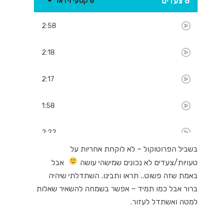
6 צעדים
6 קטעי וידאו
ניקוי דיסק וקבצים ברגע
2:58
"פעם ב" כדאי גם
2:18
ריגול ופרטיות
2:17
תוכניות שנדלקות אוטומטית
1:58
אפקטים ואנימציות מיותרים
2:22
בשביל הפרוטוקול – לא לוקחת אחריות על
למתקדמות - שירותים
2:14
טעויות/צעדים לא נכונים שמישהי עושה
אבל
באמת שזה פשוט.. תראו ותבינו. השתדלתי שיהיה
ברור אבל כמו תמיד – אפשר בשמחה להשאיר שאלות
למטה ואשתדל לעזור.